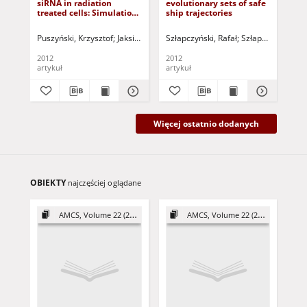
siRNA in radiation
evolutionary sets of safe
con
E-ISSN 2083-8492
treated cells: Simulation
ship trajectories
the
Strona Redakcji
studies
ba
Puszyński, Krzysztof
Jaksik, Roman
Szłapczyński, Rafał
Świerniak, Andrzej (1950- )
Szłapczyńska, Jo
Cordón,
Wit
2012
2012
201
artykuł
artykuł
art
Więcej ostatnio dodanych
OBIEKTY
najczęściej oglądane
AMCS, Volume 22 (2012)
AMCS, Volume 22 (2012)