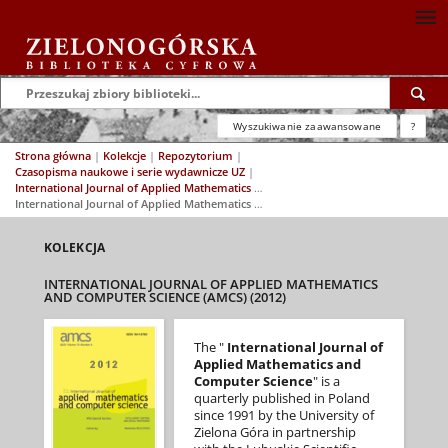
Wyszukiwanie zaawansowane
?
Strona główna
|
Kolekcje
|
Repozytorium
|
Czasopisma naukowe i serie wydawnicze UZ
|
International Journal of Applied Mathematics and Computer Science (AMCS)
|
International Journal of Applied Mathematics and Computer Science (AMCS) (2012)
KOLEKCJA
INTERNATIONAL JOURNAL OF APPLIED MATHEMATICS
AND COMPUTER SCIENCE (AMCS) (2012)
The "
International Journal of
Applied Mathematics and
Computer Science
" is a
quarterly published in Poland
since 1991 by the University of
Zielona Góra in partnership