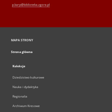
p.karp@biblioteka.zgora.pl
MAPA STRONY
Strona główna
Kolekcje
Dziedzictwo kulturowe
Nauka i dydaktyka
Regionalia
Archiwum Kresowe