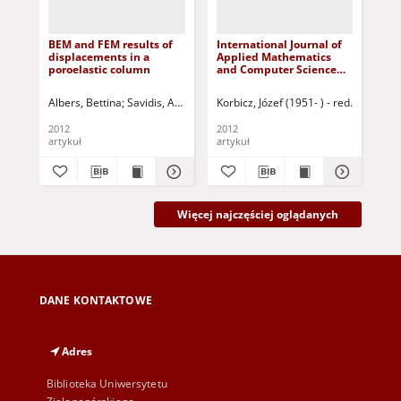
BEM and FEM results of
International Journal of
Han
displacements in a
Applied Mathematics
bas
poroelastic column
and Computer Science
co
(AMCS), volume 22,
pro
number 3 (2012) -
Albers, Bettina
Savidis, Atavros A.
Korbicz, Józef (1951- ) - red.
Taşan, Ercan H.
Estorff, Otto von
Uciński, 
Kas
G
Contents
2012
2012
201
artykuł
artykuł
art
Więcej najczęściej oglądanych
DANE KONTAKTOWE
Adres
Biblioteka Uniwersytetu