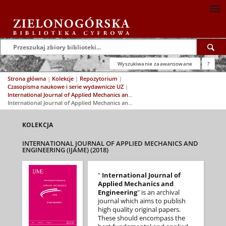
Wyszukiwanie zaawansowane
?
Strona główna
|
Kolekcje
|
Repozytorium
|
Czasopisma naukowe i serie wydawnicze UZ
|
International Journal of Applied Mechanics and Engineering (IJAME)
|
International Journal of Applied Mechanics and Engineering (IJAME) (2018)
KOLEKCJA
INTERNATIONAL JOURNAL OF APPLIED MECHANICS AND
ENGINEERING (IJAME) (2018)
"
International Journal of
Applied Mechanics and
Engineering
" is an archival
journal which aims to publish
high quality original papers.
These should encompass the