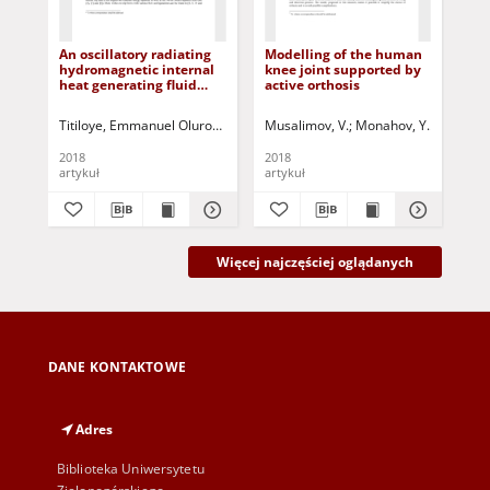
An oscillatory radiating
Modelling of the human
Dec
hydromagnetic internal
knee joint supported by
pos
heat generating fluid
active orthosis
joi
flow through a vertcal
ma
porous channel with slip
me
Titiloye, Emmanuel Olurotimi
Gbadeyan, J.A.
Musalimov, V.
Adeosun, Adeshina Taof
Monahov, Y.
Tamre, 
Pas
and temperature jump
de
2018
2018
201
artykuł
artykuł
art
Więcej najczęściej oglądanych
DANE KONTAKTOWE
Adres
Biblioteka Uniwersytetu