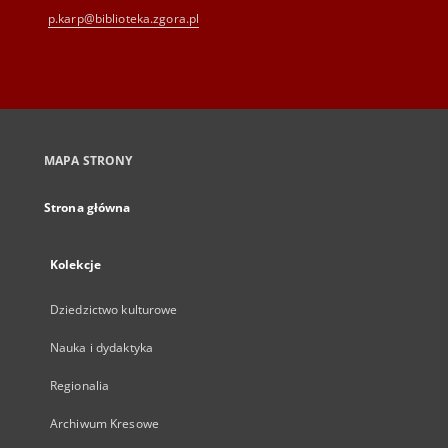
p.karp@biblioteka.zgora.pl
MAPA STRONY
Strona główna
Kolekcje
Dziedzictwo kulturowe
Nauka i dydaktyka
Regionalia
Archiwum Kresowe