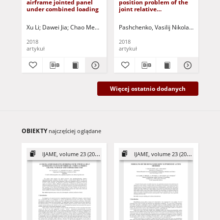
airframe jointed panel
position problem of the
for
under combined loading
joint relative
the
manipulation
ri
mechanism with five
Xu Li
Dawei Jia
Chao Meng
Jurczak, Paweł - red.
Pashchenko, Vasilij Nikolaevič
Melesh
Als
degrees of freedom
2018
2018
201
artykuł
artykuł
art
Więcej ostatnio dodanych
OBIEKTY
najczęściej oglądane
IJAME, volume 23 (2018)
IJAME, volume 23 (2018)