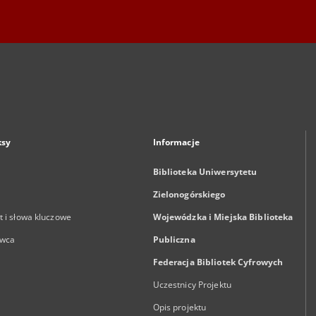
ksy
Informacje
Biblioteka Uniwersytetu
Zielonogórskiego
 i słowa kluczowe
Wojewódzka i Miejska Biblioteka
wca
Publiczna
Federacja Bibliotek Cyfrowych
Uczestnicy Projektu
Opis projektu