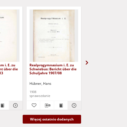
 i. E. zu
Realprogymnasium i. E. zu
Realprogymnasium i. E
ht über die
Schwiebus: Bericht über die
Schwiebus: Bericht übe
13
Schuljahre 1907/08
Schuljahre 1905 und 1
Hübner, Hans
Hübner, Hans
1908
1907
sprawozdanie
sprawozdanie
Więcej ostatnio dodanych