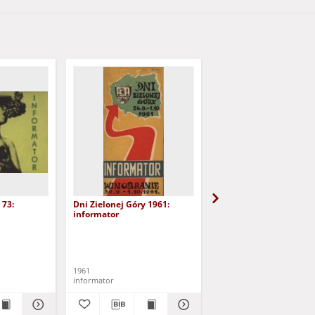
 73:
Dni Zielonej Góry 1961:
Korowód 86
informator
Bierwiaczonek-Polak, Iren
1961
[1986]
informator
program