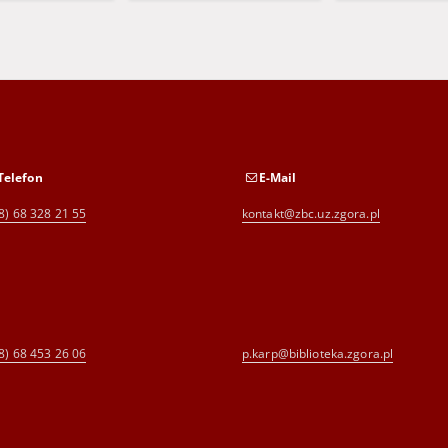
Telefon
E-Mail
8) 68 328 21 55
kontakt@zbc.uz.zgora.pl
8) 68 453 26 06
p.karp@biblioteka.zgora.pl