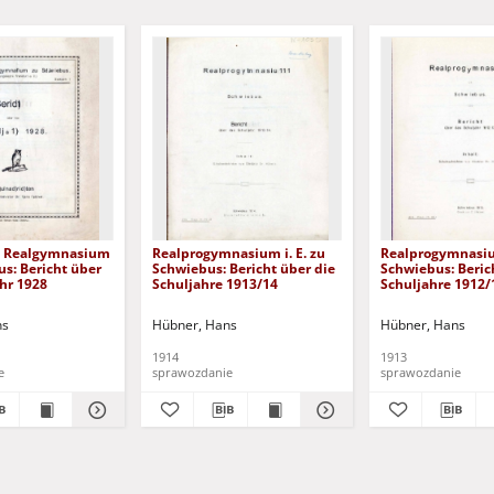
s Realgymnasium
Realprogymnasium i. E. zu
Realprogymnasium
s: Bericht über
Schwiebus: Bericht über die
Schwiebus: Beric
hr 1928
Schuljahre 1913/14
Schuljahre 1912/
ystyna - podpis
ns
Hübner, Hans
Hübner, Hans
1914
1913
e
sprawozdanie
sprawozdanie