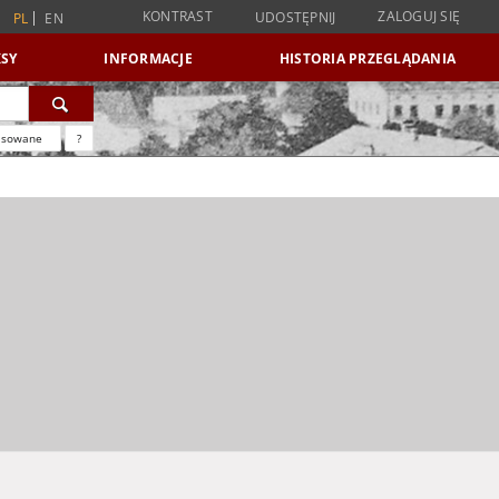
KONTRAST
ZALOGUJ SIĘ
UDOSTĘPNIJ
PL
EN
SY
INFORMACJE
HISTORIA PRZEGLĄDANIA
nsowane
?