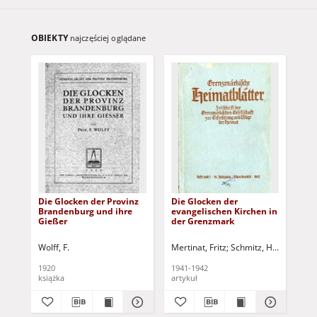
OBIEKTY
najczęściej oglądane
Die Glocken der Provinz
Die Glocken der
Di
Brandenburg und ihre
evangelischen Kirchen in
Pr
Gießer
der Grenzmark
Ban
Wolff, F.
Mertinat, Fritz
Schmitz, H.J. - red.
1920
1941-1942
190
książka
artykuł
kat