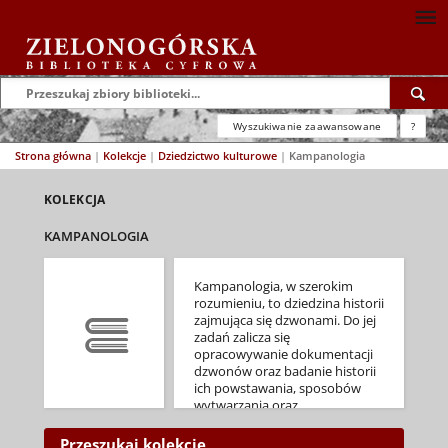
Wyszukiwanie zaawansowane
?
Strona główna
|
Kolekcje
|
Dziedzictwo kulturowe
|
Kampanologia
KOLEKCJA
KAMPANOLOGIA
Kampanologia, w szerokim
rozumieniu, to dziedzina historii
zajmująca się dzwonami. Do jej
zadań zalicza się
opracowywanie dokumentacji
dzwonów oraz badanie historii
ich powstawania, sposobów
wytwarzania oraz
funkcjonowania. Dyscyplina ta
w szerokim zakresie łączy się z
Przeszukaj kolekcję