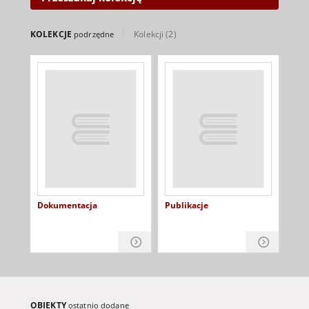
innymi dziedzinami: historią
rzemiosła, ikonografią,
epigrafiką, dziejami dawnej
KOLEKCJE
Kolekcji (2)
podrzędne
obrzędowości, zagadnieniami
archeologii prawnej. W Polsce
kampanologia, jak dotychczas,
zalicza się do dziedzin mało
popularnych.
Dokumentacja
Publikacje
OBIEKTY
ostatnio dodane