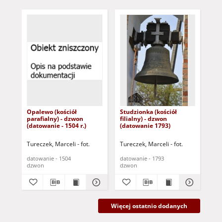
Opalewo (kościół
Studzionka (kościół
Bob
parafialny) - dzwon
filialny) - dzwon
fil
(datowanie - 1504 r.)
(datowanie 1793)
(d
Tureczek, Marceli - fot.
Tureczek, Marceli - fot.
Tur
datowanie - 1504
datowanie - 1793
dat
dzwon
dzwon
dz
Więcej ostatnio dodanych