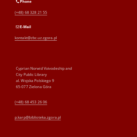
Phone
(+48) 68 328 21 55
E-Mail
kontakt@zbc.uz.zgora.pl
Cyprian Norwid Voivodeship and
City Public Library
al. Wojska Polskiego 9
65-077 Zielona Góra
(+48) 68 453 26 06
p.karp@biblioteka.zgora.pl