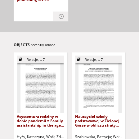
OBJECTS
recently added
Relacje, t. 7
Relacje, t. 7
Asystentura rodziny w
Nauczyciel szkoły
Mu
dobie pandemii = Family
podstawowej w Zielonej
zaj
assistantship in the age
Górze w obliczu straty
Th
of the pandemic
osoby bliskiej
of 
doświadczonej przez
Hyży, Katarzyna
Wołk, Zdzisław - red. nacz.
Szabłowska, Patrycja
Wołk, Zdzisław 
Now
uczniów = A primary