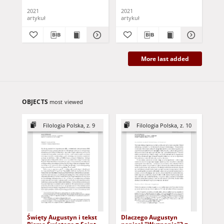
school teacher in Zielona
2021
2021
202
Góra in the face of the
artykuł
artykuł
art
loss of a loved person
experienced by students
More last added
OBJECTS
most viewed
Filologia Polska, z. 9
Filologia Polska, z. 10
Święty Augustyn i tekst
Dlaczego Augustyn
Ge