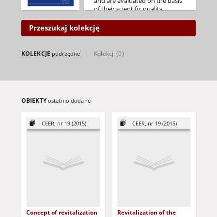
and are evaluated on the basis
of their scientific quality,
originality and contribution to
the advanced understanding of
Przeszukaj kolekcję
human-environmental
interactions.
A distinguished Editorial Board
KOLEKCJE
Kolekcji (0)
podrzędne
with experts in the field of "Civil
Engineering and Environmental
Science" guarantees the
scientific quality of papers
published in the Journal.
ISSN 2080-5187
OBIEKTY
ostatnio dodane
E-ISSN 2450-8594
Strona Redakcji
CEER, nr 19 (2015)
CEER, nr 19 (2015)
Concept of revitalization
Revitalization of the
Mod