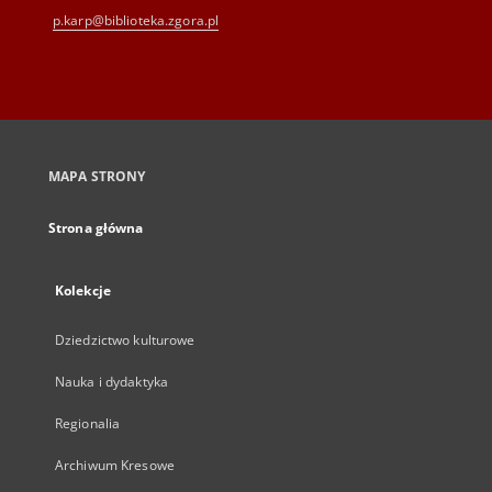
p.karp@biblioteka.zgora.pl
MAPA STRONY
Strona główna
Kolekcje
Dziedzictwo kulturowe
Nauka i dydaktyka
Regionalia
Archiwum Kresowe