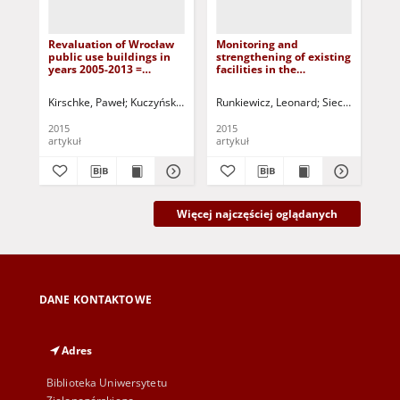
Revaluation of Wrocław
Monitoring and
Ass
public use buildings in
strengthening of existing
and
years 2005-2013 =
facilities in the
his
Rewaloryzacja
neighbourhood of in-fill
of 
wrocławskich budynków
building =
ste
Kirschke, Paweł
Kuczyński, Tadeusz - red.
Runkiewicz, Leonard
Sieczkowski, Ja
Dut
użyteczności publicznej
Monitorowanie i
wyt
w latach 2005-2013
wzmacnianie obiektów
sp
2015
2015
201
istniejących w
kon
artykuł
artykuł
art
sąsiedztwie budowy
hi
plombowej
Więcej najczęściej oglądanych
DANE KONTAKTOWE
Adres
Biblioteka Uniwersytetu