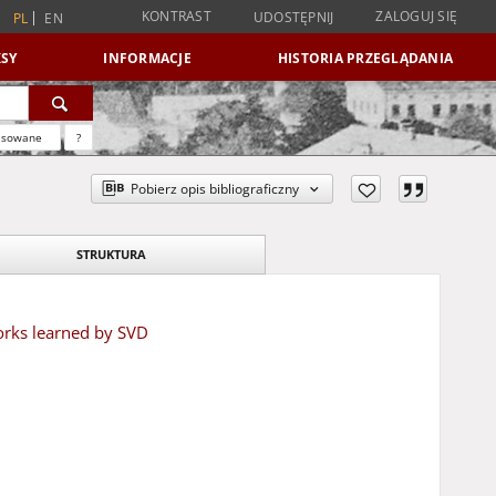
KONTRAST
ZALOGUJ SIĘ
UDOSTĘPNIJ
PL
EN
SY
INFORMACJE
HISTORIA PRZEGLĄDANIA
nsowane
?
Pobierz opis bibliograficzny
STRUKTURA
orks learned by SVD