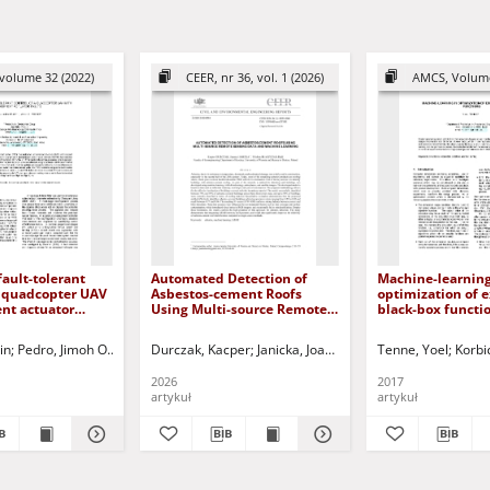
volume 32 (2022)
CEER, nr 36, vol. 1 (2026)
AMCS, Volume
fault-tolerant
Automated Detection of
Machine-learning
a quadcopter UAV
Asbestos-cement Roofs
optimization of 
ent actuator
Using Multi-source Remote
black-box functi
Sensing Data and Machine
Learning
otr - ed.
in
Pedro, Jimoh O.
Kacprzyk, Janusz - ed.
Yao, Baozhen - ed.
Durczak, Kacper
Kóczy, László T. - ed.
Wang, Shuaian - ed.
Janicka, Joanna
Mesiar, Radko - ed.
Błaszczak-Bąk, Wiolet
Asian, Sobhan - ed.
Tenne, Yoel
Korbic
2026
2017
artykuł
artykuł