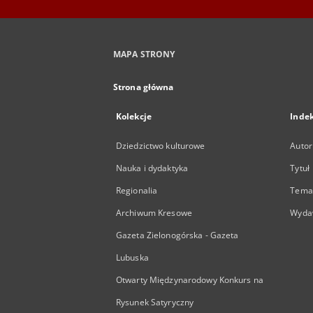
MAPA STRONY
Strona główna
Kolekcje
Inde
Dziedzictwo kulturowe
Autor
Nauka i dydaktyka
Tytuł
Regionalia
Temat
Archiwum Kresowe
Wyda
Gazeta Zielonogórska - Gazeta
Lubuska
Otwarty Międzynarodowy Konkurs na
Rysunek Satyryczny