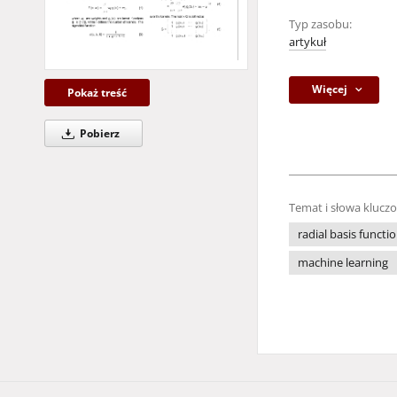
Typ zasobu:
artykuł
Więcej
Pokaż treść
Pobierz
Temat i słowa klucz
radial basis funct
machine learning