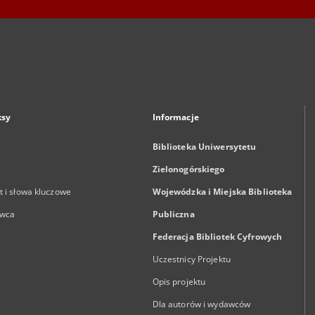
ksy
Informacje
Biblioteka Uniwersytetu
Zielonogórskiego
 i słowa kluczowe
Wojewódzka i Miejska Biblioteka
wca
Publiczna
Federacja Bibliotek Cyfrowych
Uczestnicy Projektu
Opis projektu
Dla autorów i wydawców