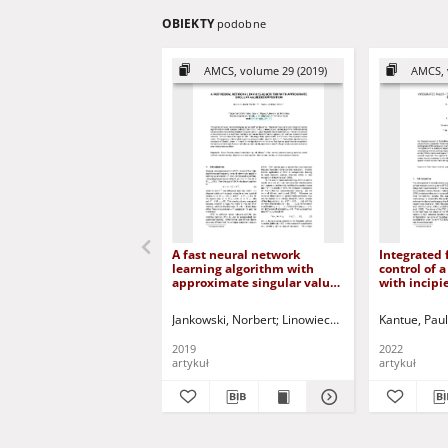
OBIEKTY
podobne
AMCS, volume 29 (2019)
AMCS, 
A fast neural network
Integrated 
learning algorithm with
control of 
approximate singular value
with incipi
decomposition
faults
Jankowski, Norbert
Linowiecki, Rafał
Kulczycki, Pi
Kantue, Paul
2019
2022
artykuł
artykuł