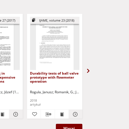
 27 (2017)
IJAME, volume 23 (2018)
AMCS, Volume 27 (2
 in
Durability tests of ball valve
CCR: A combined clean
expensive
prototype with flowmeter
and resampling algori
ons
operation
for imbalanced data
classification
a
z, Józef (1951- ) - red.
Kuczyński, Tadeusz - red.
Rogula, Janusz
Uciński, Dariusz - red.
Romanik, G.
Jurczak, Paweł - red.
Koziarski, Michał
Woźnia
2018
2017
artykuł
artykuł
Więcej