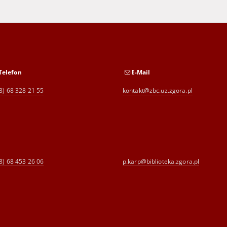
Telefon
E-Mail
8) 68 328 21 55
kontakt@zbc.uz.zgora.pl
8) 68 453 26 06
p.karp@biblioteka.zgora.pl