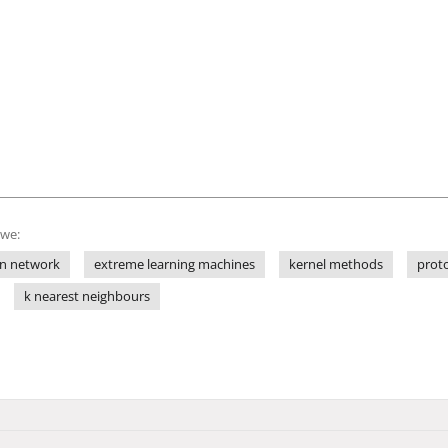
owe:
ion network
extreme learning machines
kernel methods
prot
k nearest neighbours