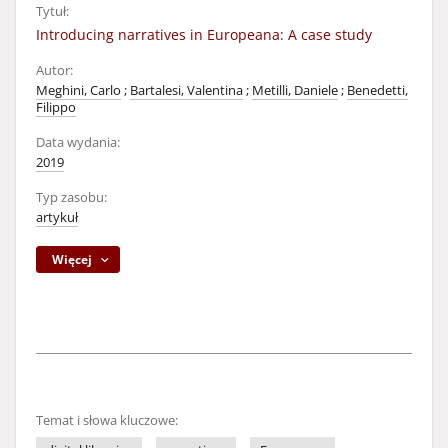
Tytuł:
Introducing narratives in Europeana: A case study
Autor:
Meghini, Carlo
;
Bartalesi, Valentina
;
Metilli, Daniele
;
Benedetti,
Filippo
Data wydania:
2019
Typ zasobu:
artykuł
Więcej
Temat i słowa kluczowe: