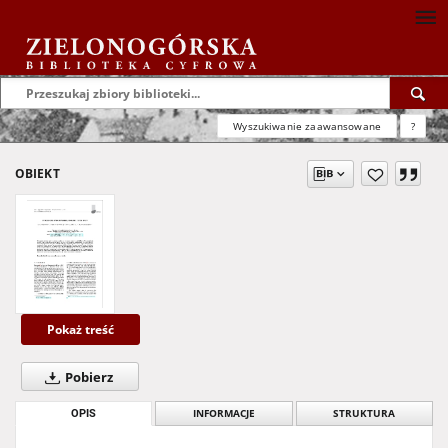
Wyszukiwanie zaawansowane
?
OBIEKT
Pokaż treść
Pobierz
OPIS
INFORMACJE
STRUKTURA