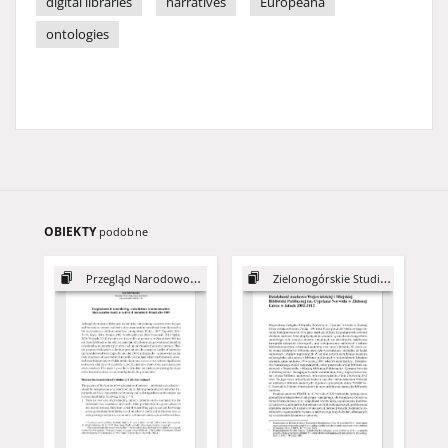
digital libraries
narratives
Europeana
ontologies
OBIEKTY
podobne
Przegląd Narodowościowy, 12
Zielonogórskie Studia Bibliotekoznawcze, z. 6