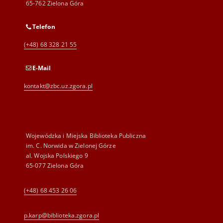
65-762 Zielona Góra
Telefon
(+48) 68 328 21 55
E-Mail
kontakt@zbc.uz.zgora.pl
Wojewódzka i Miejska Biblioteka Publiczna
im. C. Norwida w Zielonej Górze
al. Wojska Polskiego 9
65-077 Zielona Góra
(+48) 68 453 26 06
p.karp@biblioteka.zgora.pl