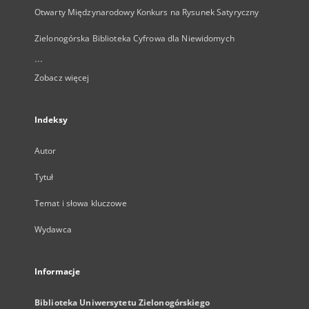
Otwarty Międzynarodowy Konkurs na Rysunek Satyryczny
Zielonogórska Biblioteka Cyfrowa dla Niewidomych
...
Zobacz więcej
Indeksy
Autor
Tytuł
Temat i słowa kluczowe
Wydawca
Informacje
Biblioteka Uniwersytetu Zielonogórskiego