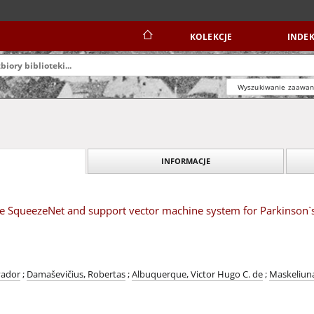
KOLEKCJE
INDEK
Wyszukiwanie zaawa
INFORMACJE
e SqueezeNet and support vector machine system for Parkinson`s
vador
;
Damaševičius, Robertas
;
Albuquerque, Victor Hugo C. de
;
Maskeliuna