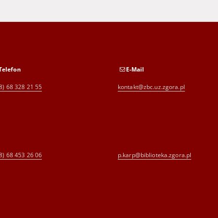
Telefon
E-Mail
8) 68 328 21 55
kontakt@zbc.uz.zgora.pl
8) 68 453 26 06
p.karp@biblioteka.zgora.pl