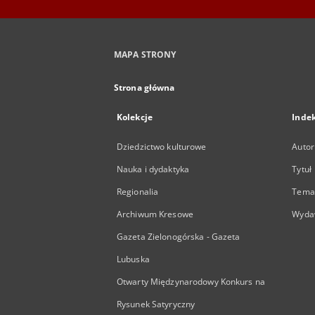
MAPA STRONY
Strona główna
Kolekcje
Inde
Dziedzictwo kulturowe
Autor
Nauka i dydaktyka
Tytuł
Regionalia
Temat
Archiwum Kresowe
Wyda
Gazeta Zielonogórska - Gazeta
Lubuska
Otwarty Międzynarodowy Konkurs na
Rysunek Satyryczny