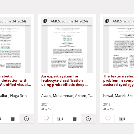
volume 34 (2024)
AMCS, volume 34 (2024)
AMCS, volume
iabetic
An expert system for
The feature selec
 detection with
leukocyte classification
problem in comp
A unified visual
using probabilistic deep
assisted cytology
tion
feature optimization via
distribution estimation
alluri
ózef (1951- ) - red.
Naga Srinivasu, Parvathaneni
Uciński, Dariusz - red.
Awais, Muhammad
Shafi, Jana
Akram, Tallha
Hołubowski, Waldemar
Alasiry, Areej
Kowal, Marek
Zielonk
Marzo
Sko
2024
2018
artykuł
artykuł