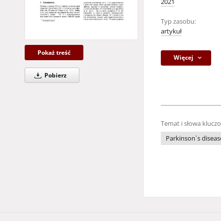
2021
Typ zasobu:
artykuł
Pokaż treść
Więcej
Pobierz
Temat i słowa klucz
Parkinson`s diseas