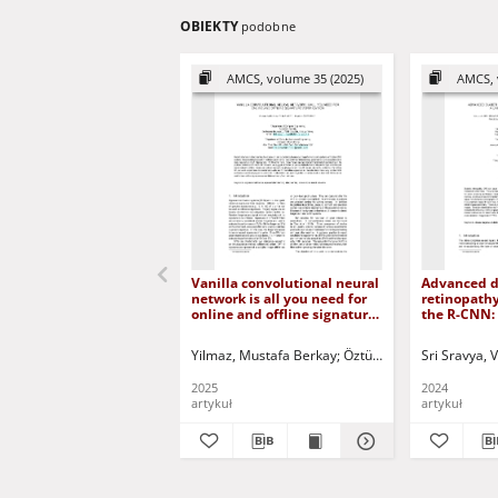
OBIEKTY
podobne
AMCS, volume 35 (2025)
AMCS, 
Vanilla convolutional neural
Advanced d
network is all you need for
retinopathy
online and offline signature
the R-CNN: 
verification
health solu
Yilmaz, Mustafa Berkay
Öztürk, Kagan
Sri Sravya, V
Korbicz, J
2025
2024
artykuł
artykuł