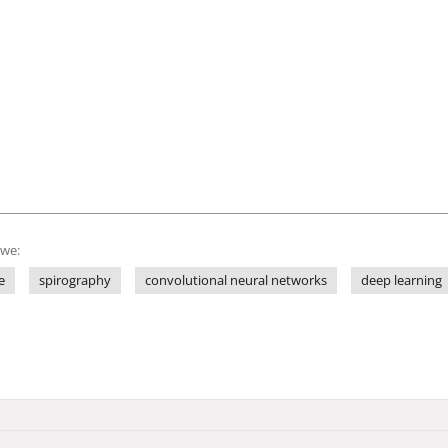
owe:
e
spirography
convolutional neural networks
deep learning