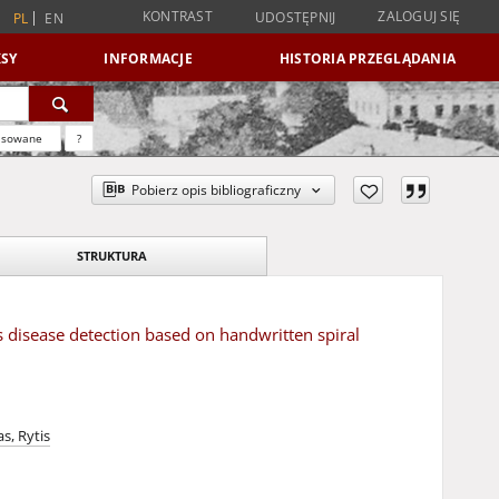
KONTRAST
ZALOGUJ SIĘ
UDOSTĘPNIJ
PL
EN
SY
INFORMACJE
HISTORIA PRZEGLĄDANIA
nsowane
?
Pobierz opis bibliograficzny
STRUKTURA
 disease detection based on handwritten spiral
s, Rytis