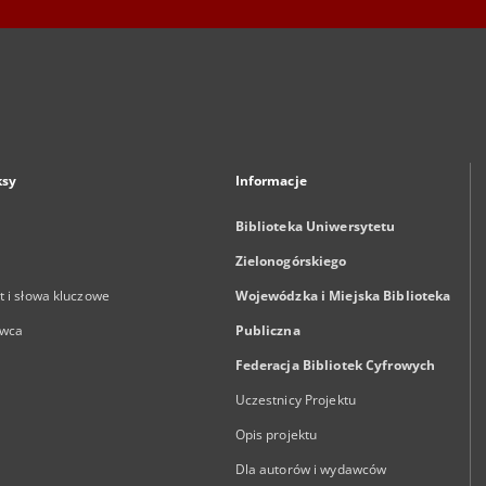
ksy
Informacje
Biblioteka Uniwersytetu
Zielonogórskiego
 i słowa kluczowe
Wojewódzka i Miejska Biblioteka
wca
Publiczna
Federacja Bibliotek Cyfrowych
Uczestnicy Projektu
Opis projektu
Dla autorów i wydawców