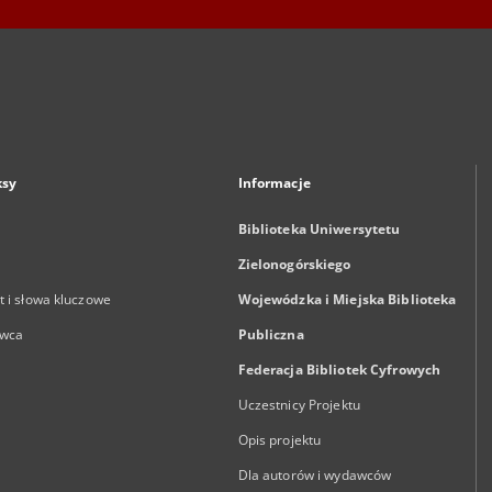
ksy
Informacje
Biblioteka Uniwersytetu
Zielonogórskiego
 i słowa kluczowe
Wojewódzka i Miejska Biblioteka
wca
Publiczna
Federacja Bibliotek Cyfrowych
Uczestnicy Projektu
Opis projektu
Dla autorów i wydawców