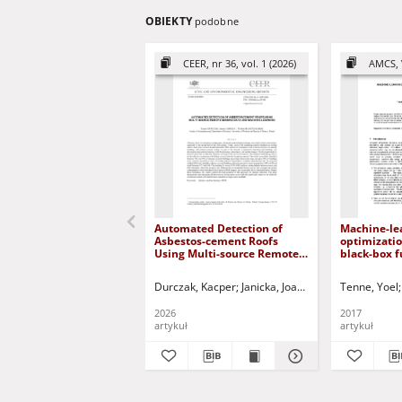
OBIEKTY
podobne
CEER, nr 36, vol. 1 (2026)
AMCS, 
Automated Detection of
Machine-le
Asbestos-cement Roofs
optimizatio
Using Multi-source Remote
black-box f
Sensing Data and Machine
Learning
Durczak, Kacper
Janicka, Joanna
Błaszczak-Bąk, 
Tenne, Yoel
2026
2017
artykuł
artykuł