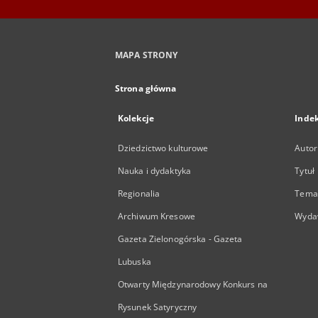
MAPA STRONY
Strona główna
Kolekcje
Inde
Dziedzictwo kulturowe
Autor
Nauka i dydaktyka
Tytuł
Regionalia
Temat
Archiwum Kresowe
Wyda
Gazeta Zielonogórska - Gazeta
Lubuska
Otwarty Międzynarodowy Konkurs na
Rysunek Satyryczny