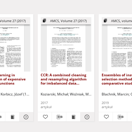
Volume 27 (2017)
AMCS, Volume 27 (2017)
AMCS, volume
arning in
CCR: A combined cleaning
Ensembles of ins
n of expensive
and resampling algorithm
selection method
unctions
for imbalanced data
comparative stu
classification
Wioleta
Korbicz, Józef (1951- ) - red.
Kuczyński, Tadeusz - red.
Koziarski, Michał
Uciński, Dariusz - red.
Woźniak, Michał
Stefanowski, Jerzy - 
Blachnik, Marcin
2017
2019
artykuł
artykuł