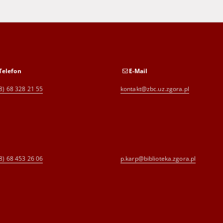
Telefon
E-Mail
8) 68 328 21 55
kontakt@zbc.uz.zgora.pl
8) 68 453 26 06
p.karp@biblioteka.zgora.pl