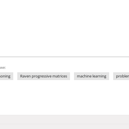
owe:
asoning
Raven progressive matrices
machine learning
proble