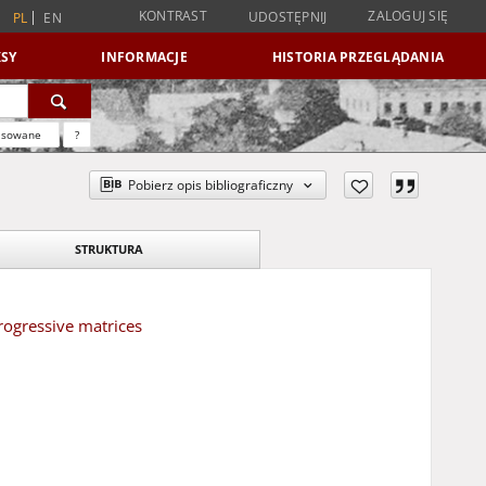
KONTRAST
ZALOGUJ SIĘ
UDOSTĘPNIJ
PL
EN
SY
INFORMACJE
HISTORIA PRZEGLĄDANIA
nsowane
?
Pobierz opis bibliograficzny
STRUKTURA
rogressive matrices