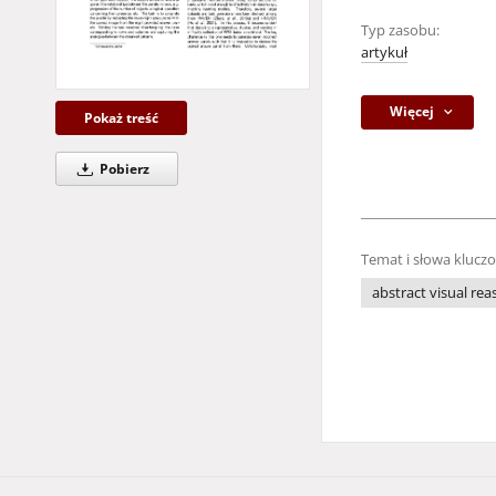
Typ zasobu:
artykuł
Więcej
Pokaż treść
Pobierz
Temat i słowa klucz
abstract visual re