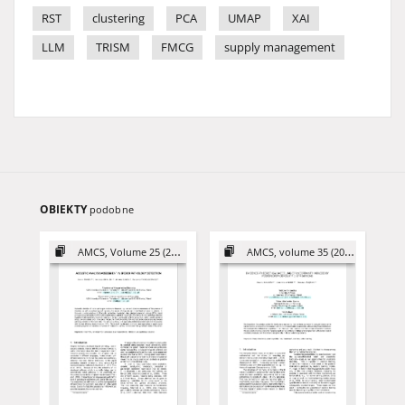
RST
clustering
PCA
UMAP
XAI
LLM
TRISM
FMCG
supply management
OBIEKTY
podobne
AMCS, Volume 25 (2015)
AMCS, volume 35 (2025)