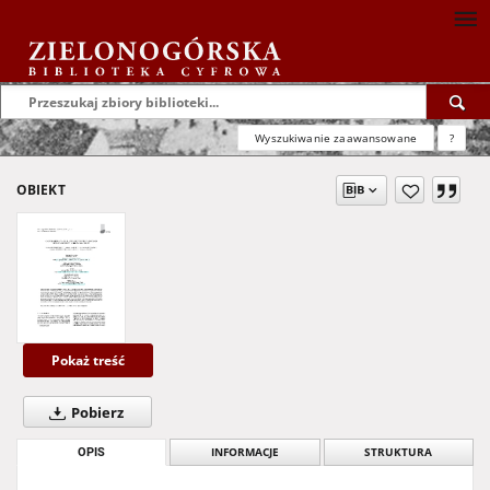
Wyszukiwanie zaawansowane
?
OBIEKT
Pokaż treść
Pobierz
OPIS
INFORMACJE
STRUKTURA