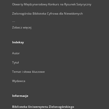
Otwarty Międzynarodowy Konkurs na Rysunek Satyryczny
Zielonogórska Biblioteka Cyfrowa dla Niewidomych
...
Zobacz więcej
Indeksy
Autor
Tytuł
Temat i słowa kluczowe
Wydawca
Informacje
Biblioteka Uniwersytetu Zielonogórskiego