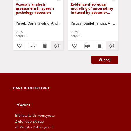
Acoustic analysis
Evidence-theoretical
Wi
assessment in speech
modeling of uncertainty
Kle
pathology detection
induced by posterior
ax
probability distributions
Panek, Daria
Skalski, Andrzej
Gajda, Janusz (1933- )
Kałuża, Daniel
Janusz, Andrzej
Tadeusiewicz, Rys
Ślęza
Kło
2015
2025
202
artykuł
artykuł
art
Więcej
DANE KONTAKTOWE
Adres
Biblioteka Uniwersytetu
Zielonogórskiego
al. Wojska Polskiego 71