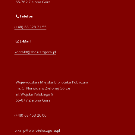
65-762 Zielona Góra
Telefon
(+48) 68 328 21 55
E-Mail
kontakt@zbc.uz.zgora.pl
Wojewódzka i Miejska Biblioteka Publiczna
im. C. Norwida w Zielonej Górze
al. Wojska Polskiego 9
65-077 Zielona Góra
(+48) 68 453 26 06
p.karp@biblioteka.zgora.pl