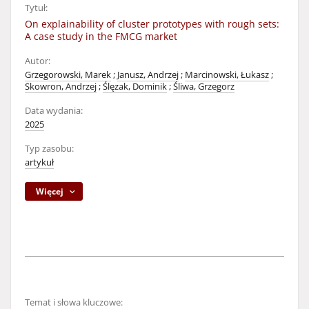
Tytuł:
On explainability of cluster prototypes with rough sets:
A case study in the FMCG market
Autor:
Grzegorowski, Marek
;
Janusz, Andrzej
;
Marcinowski, Łukasz
;
Skowron, Andrzej
;
Ślęzak, Dominik
;
Śliwa, Grzegorz
Data wydania:
2025
Typ zasobu:
artykuł
Więcej
Temat i słowa kluczowe: