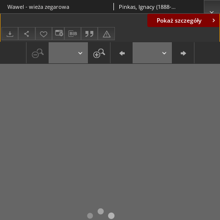
Wawel - wieża zegarowa
Pinkas, Ignacy (1888-1935)
Pokaż szczegóły