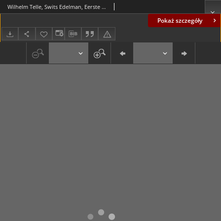
Wilhelm Telle, Swits Edelman, Eerste Authem der vaderlantscher vryheyt
Pokaż szczegóły