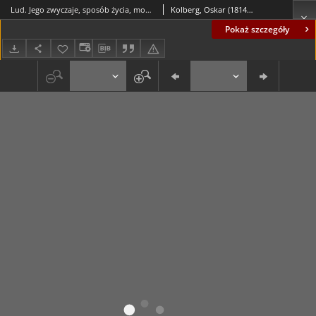
Lud. Jego zwyczaje, sposób życia, mowa, podania, przysłowia, obrzędy, gusła, zabawy, pieśni, muzyka i tańce. Serya XVIII. Kieleckie. Część pierwsza
Kolberg, Oskar (1814-1890)
Pokaż szczegóły