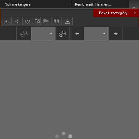
Noli me tangere
Rembrandt, Harmensz van Rijn (1606-1669); Unger, William
Pokaż szczegóły