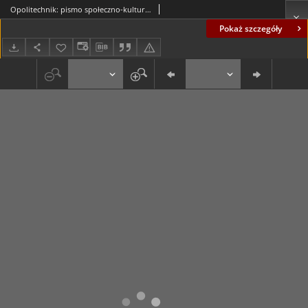
Opolitechnik: pismo społeczno-kulturalne NZS, nr 10 (14.02.81)
Pokaż szczegóły