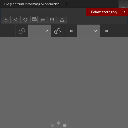
CIA (Centrum Informacji Akademickiej) przy Niezależnym Zrzeszeniu Studentów Uniwersytetu Warszawskiego, nr specjalny zjazdowy
Pokaż szczegóły