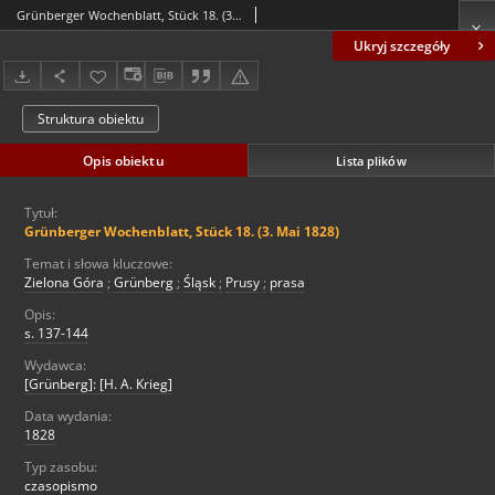
Grünberger Wochenblatt, Stück 18. (3. Mai 1828)
Ukryj szczegóły
Struktura obiektu
Opis obiektu
Lista plików
Tytuł:
Grünberger Wochenblatt, Stück 18. (3. Mai 1828)
Temat i słowa kluczowe:
Zielona Góra
;
Grünberg
;
Śląsk
;
Prusy
;
prasa
Opis:
s. 137-144
Wydawca:
[Grünberg]: [H. A. Krieg]
Data wydania:
1828
Typ zasobu:
czasopismo