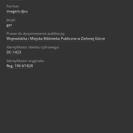
Format:
image/x.djvu
Jezyk:
ger
Prawa do dysponowania publikacją:
Wojewódzka i Miejska Biblioteka Publiczna w Zielonej Górze
Identyfikator obiektu cyfrowego:
DC-1423
Identyfikator oryginału:
Reg. 196 II/1828