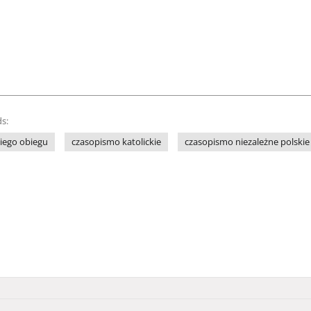
s:
iego obiegu
czasopismo katolickie
czasopismo niezależne polskie