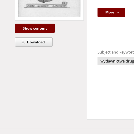
More
Show content
Download
Subject and keyword
wydawnictwa drug