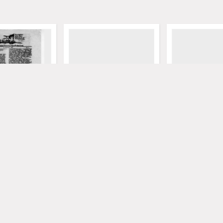
odległe: pismo
Słowo Niepodległe: pismo
Słowo Niepodległ
 młodzieży
katolickiej młodzieży
katolickiej młodz
ściowej, nr 2 (18
niepodległościowej, nr 3 i 4
niepodległościowe
7)
(18 kwiecień 1987)
maja 1987)
1987
1987
czasopismo
czasopismo