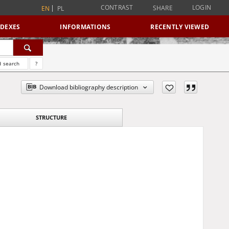
CONTRAST
LOGIN
SHARE
EN
PL
NDEXES
INFORMATIONS
RECENTLY VIEWED
 search
?
Download bibliography description
STRUCTURE