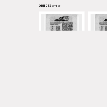
OBJECTS
similar
Słowo Niepodległe: pismo
Słowo Niep
katolickiej młodzieży
katolickiej
niepodległościowej, nr 1 (18
niepodległo
luty 1987)
marzec 198
1987
1987
czasopismo
czasopismo