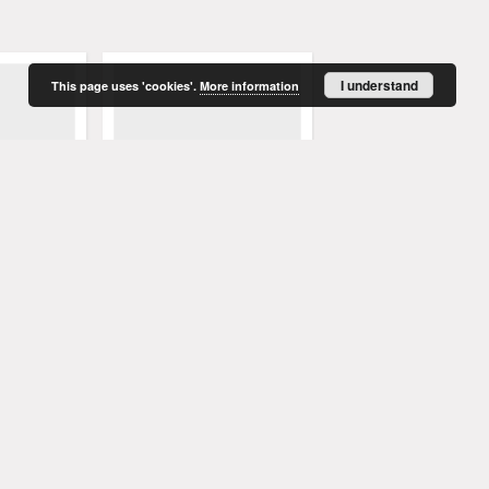
I understand
This page uses 'cookies'.
More information
e: pismo
Słowo Niepodległe: pismo
Słowo Niepodległe: pi
ieży
katolickiej młodzieży
katolickiej młodzieży
j, nr 5 (18
niepodległościowej, nr 6 (18
niepodległościowej, nr
czerwiec 1987)
(18.03.88)
1987
1988
czasopismo
czasopismo
More