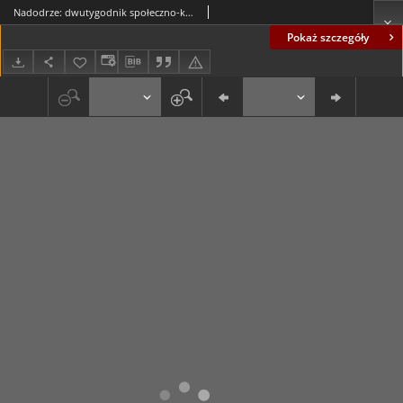
Nadodrze: dwutygodnik społeczno-kulturalny, nr 7 (29 marca - 11 kwietnia 1970)
Pokaż szczegóły