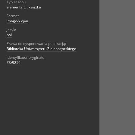
Typ zasobu:
elementarz
;
książka
Format:
image/x.djvu
Jezyk:
pol
Prawa do dysponowania publikacją:
Biblioteka Uniwersytetu Zielonogórskiego
Identyfikator oryginału:
ZS/9256