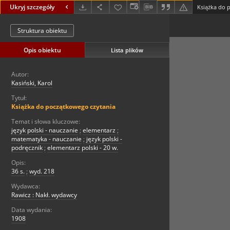
Ukryj szczegóły
Książka do 
Struktura obiektu
Opis obiektu
Lista plików
Autor:
Kasiński, Karol
Tytuł:
Książka do początkowego czytania
Temat i słowa kluczowe:
język polski - nauczanie
;
elementarz
;
matematyka - nauczanie
;
język polski -
podręcznik
;
elementarz polski - 20 w.
Opis:
36 s.
;
wyd. 218
Wydawca:
Rawicz : Nakł. wydawcy
Data wydania:
1908