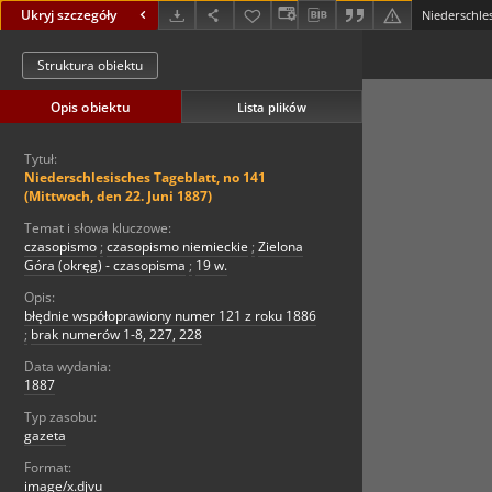
Ukryj szczegóły
Struktura obiektu
Opis obiektu
Lista plików
Tytuł:
Niederschlesisches Tageblatt, no 141
(Mittwoch, den 22. Juni 1887)
Temat i słowa kluczowe:
czasopismo
;
czasopismo niemieckie
;
Zielona
Góra (okręg) - czasopisma
;
19 w.
Opis:
błędnie współoprawiony numer 121 z roku 1886
;
brak numerów 1-8, 227, 228
Data wydania:
1887
Typ zasobu:
gazeta
Format:
image/x.djvu