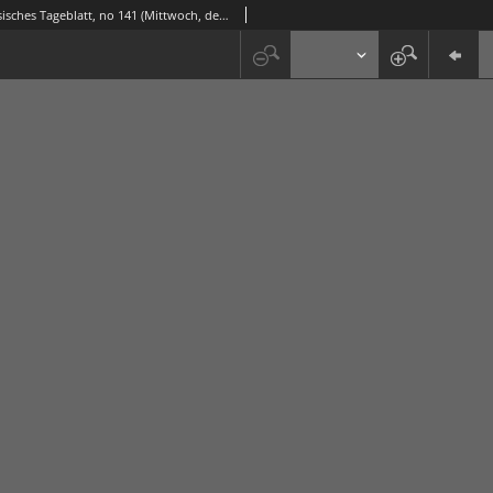
Niederschlesisches Tageblatt, no 141 (Mittwoch, den 22. Juni 1887)