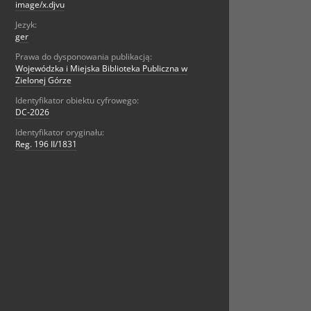
image/x.djvu
Jezyk:
ger
Prawa do dysponowania publikacją:
Wojewódzka i Miejska Biblioteka Publiczna w
Zielonej Górze
Identyfikator obiektu cyfrowego:
DC-2026
Identyfikator oryginału:
Reg. 196 II/1831