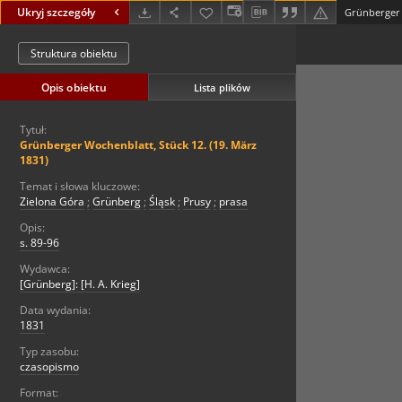
Ukryj szczegóły
Grünberger W
Struktura obiektu
Opis obiektu
Lista plików
Tytuł:
Grünberger Wochenblatt, Stück 12. (19. März
1831)
Temat i słowa kluczowe:
Zielona Góra
;
Grünberg
;
Śląsk
;
Prusy
;
prasa
Opis:
s. 89-96
Wydawca:
[Grünberg]: [H. A. Krieg]
Data wydania:
1831
Typ zasobu:
czasopismo
Format: