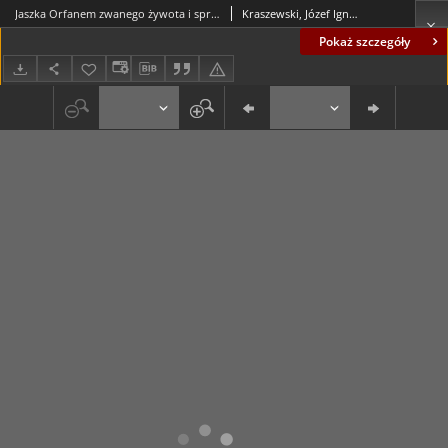
Jaszka Orfanem zwanego żywota i spraw pamiętnik: (Jagiełłowie do Zygmunta)
Kraszewski, Józef Ignacy (1812-1887)
Pokaż szczegóły