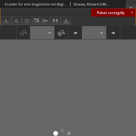
4 Lieder für eine Singstimme mit Begleitung des Pianoforte, op. 27 No 4 - Morgen
Strauss, Richard (1864-1949)
Pokaż szczegóły