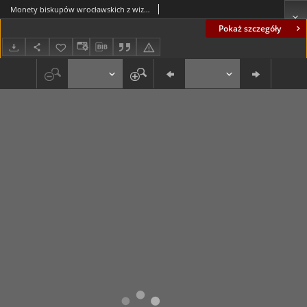
Monety biskupów wrocławskich z wizerunkami świętego Jana Chrzciciela
Pokaż szczegóły