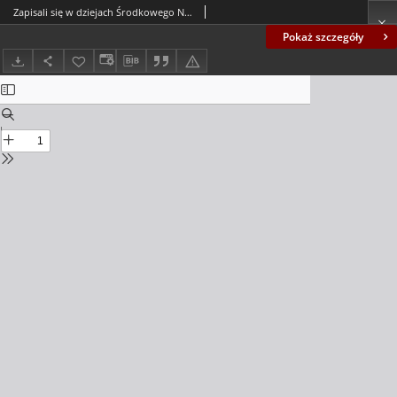
Zapisali się w dziejach Środkowego Nadodrza : szkice biograficzne
Pokaż szczegóły