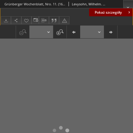
Grünberger Wochenblatt, Nro. 11. (16. März 1839)
Levysohn, Wilhelm. Red.
Pokaż szczegóły