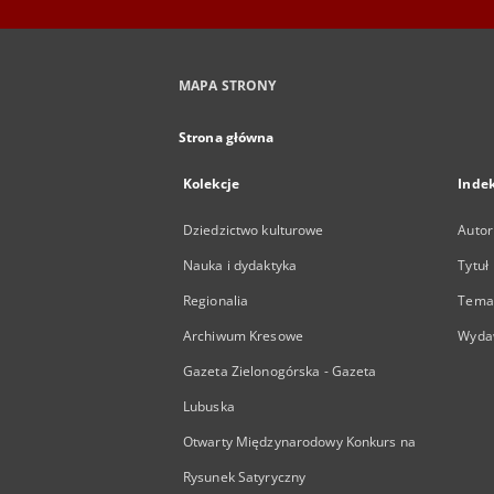
MAPA STRONY
Strona główna
Kolekcje
Inde
Dziedzictwo kulturowe
Autor
Nauka i dydaktyka
Tytuł
Regionalia
Temat
Archiwum Kresowe
Wyda
Gazeta Zielonogórska - Gazeta
Lubuska
Otwarty Międzynarodowy Konkurs na
Rysunek Satyryczny