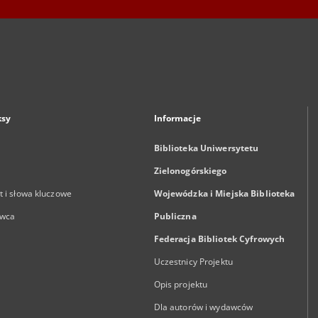
ksy
Informacje
Biblioteka Uniwersytetu
Zielonogórskiego
 i słowa kluczowe
Wojewódzka i Miejska Biblioteka
wca
Publiczna
Federacja Bibliotek Cyfrowych
Uczestnicy Projektu
Opis projektu
Dla autorów i wydawców