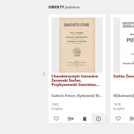
OBIEKTY
podobne
Charakterystyki literackie:
Stefan Żero
Żeromski Stefan,
Przybyszewski Stanisław,
Wyspiański Stanisław
Gałecki Antoni
Bytkowski[-Bromberg], Zygmunt (
M[ikułowski],
1902
1918
książka
książka