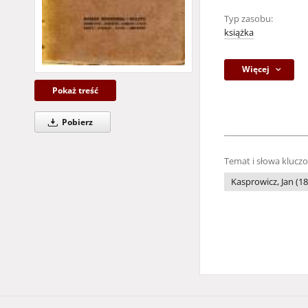
Typ zasobu:
książka
Więcej
Pokaż treść
Pobierz
Temat i słowa klucz
Kasprowicz, Jan (18