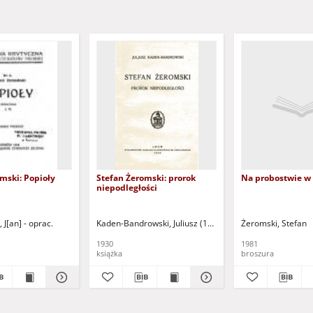
mski: Popioły
Stefan Żeromski: prorok
Na probostwie w
niepodległości
1866-1923)
 J[an] - oprac.
Chmielowski, Piotr (1848-1904)
Kaden-Bandrowski, Juliusz (1885-1944)
Żeromski, Stefan
1930
1981
książka
broszura