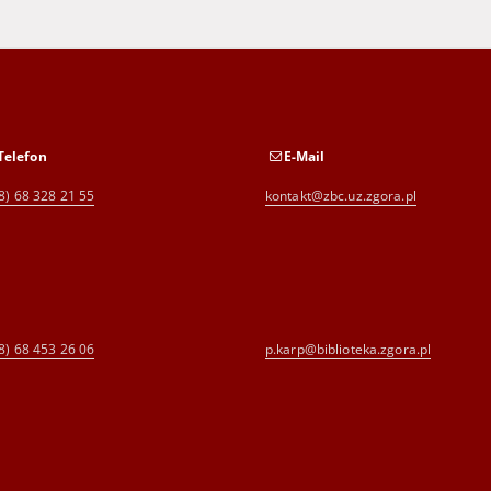
Telefon
E-Mail
8) 68 328 21 55
kontakt@zbc.uz.zgora.pl
8) 68 453 26 06
p.karp@biblioteka.zgora.pl