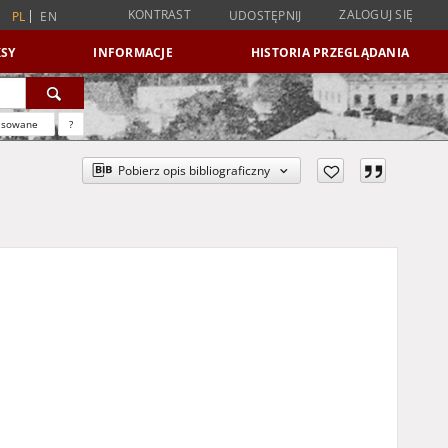
KONTRAST
ZALOGUJ SIĘ
UDOSTĘPNIJ
PL
EN
SY
INFORMACJE
HISTORIA PRZEGLĄDANIA
nsowane
?
Pobierz opis bibliograficzny