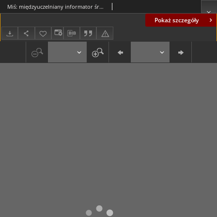
Miś: międzyuczelniany informator środowiskowy, nr 45 (15.10.88)
Pokaż szczegóły