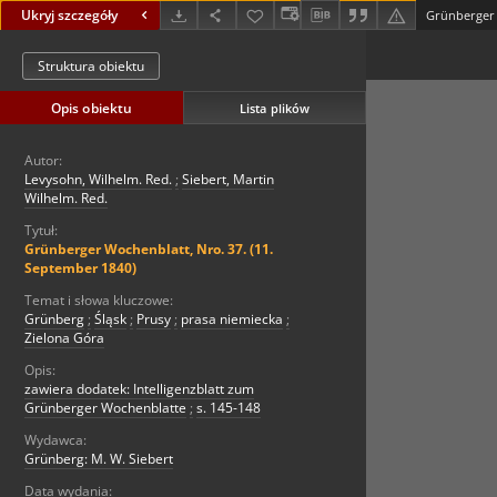
Ukryj szczegóły
Struktura obiektu
Opis obiektu
Lista plików
Autor:
Levysohn, Wilhelm. Red.
;
Siebert, Martin
Wilhelm. Red.
Tytuł:
Grünberger Wochenblatt, Nro. 37. (11.
September 1840)
Temat i słowa kluczowe:
Grünberg
;
Śląsk
;
Prusy
;
prasa niemiecka
;
Zielona Góra
Opis:
zawiera dodatek: Intelligenzblatt zum
Grünberger Wochenblatte
;
s. 145-148
Wydawca:
Grünberg: M. W. Siebert
Data wydania: