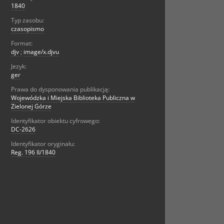
1840
Typ zasobu:
czasopismo
Format:
djv
;
image/x.djvu
Jezyk:
ger
Prawa do dysponowania publikacją:
Wojewódzka i Miejska Biblioteka Publiczna w
Zielonej Górze
Identyfikator obiektu cyfrowego:
DC-2626
Identyfikator oryginału:
Reg. 196 II/1840