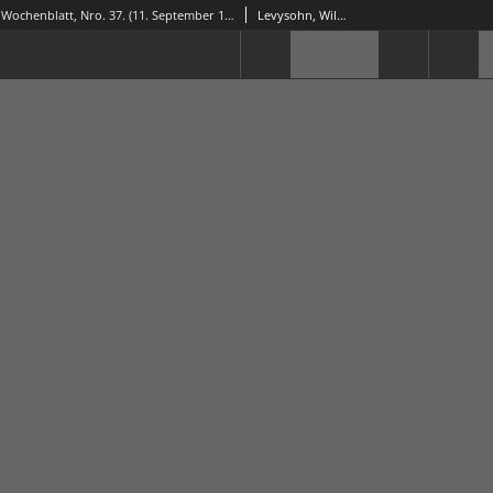
Grünberger Wochenblatt, Nro. 37. (11. September 1840)
Levysohn, Wilhelm. Red.; Siebert, Martin Wilhelm. Red.