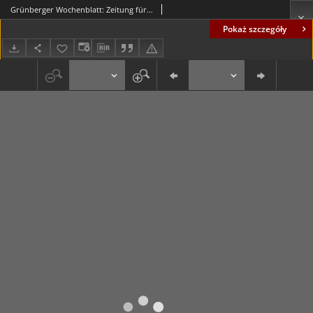
Grünberger Wochenblatt: Zeitung für Stadt und Land, No. 123. (13. October 1896)
Pokaż szczegóły