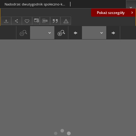
Nadodrze: dwutygodnik społeczno-kulturalny, nr 23 (18.XI.-1.XII.1973)
Pokaż szczegóły