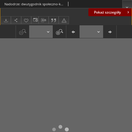
Nadodrze: dwutygodnik społeczno-kulturalny, ankieta (styczeń 1974)
Pokaż szczegóły