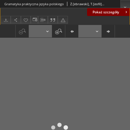
Gramatyka praktyczna języka polskiego
Ż.[ebrawski], T.[eofil] (1800-1887)
Pokaż szczegóły