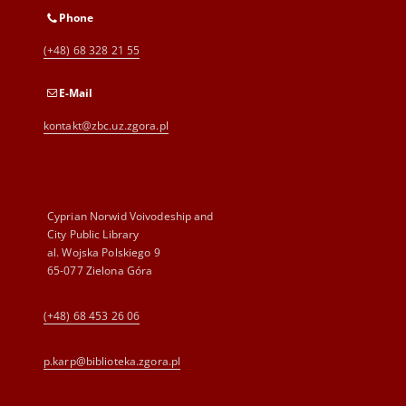
Phone
(+48) 68 328 21 55
E-Mail
kontakt@zbc.uz.zgora.pl
Cyprian Norwid Voivodeship and
City Public Library
al. Wojska Polskiego 9
65-077 Zielona Góra
(+48) 68 453 26 06
p.karp@biblioteka.zgora.pl