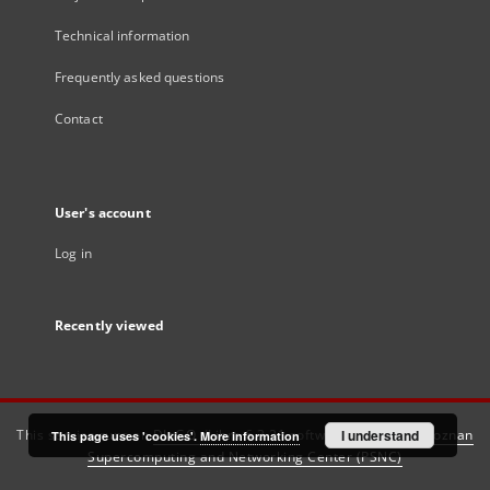
Technical information
Frequently asked questions
Contact
User's account
Log in
Recently viewed
This service runs on
DInGO dLibra 6.3.21
software created by
I understand
Poznan
This page uses 'cookies'.
More information
Supercomputing and Networking Center (PSNC)