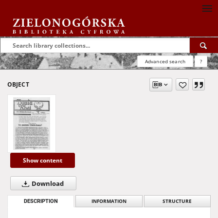
Advanced search
?
OBJECT
Show content
Download
DESCRIPTION
INFORMATION
STRUCTURE