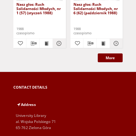
Nasz głos: Ruch
Nasz głos: Ruch
Nas
Solidarności Młodych, nr
Solidarności Młodych, nr
Sol
1 (57) (styczeń 1988)
6 (62) (październik 1988)
7 (
1988
1988
198
czasopismo
czasopismo
cza
More
CONTACT DETAILS
Address
University Library
al. Wojska Polskiego 71
65-762 Zielona Góra