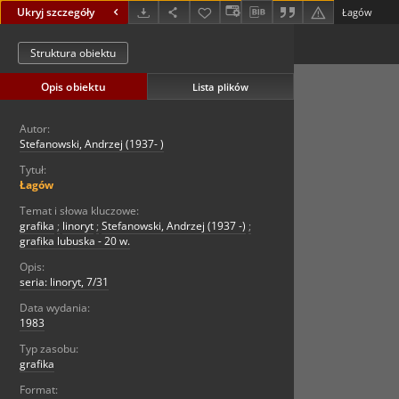
Ukryj szczegóły
Łagów
Struktura obiektu
Opis obiektu
Lista plików
Autor:
Stefanowski, Andrzej (1937- )
Tytuł:
Łagów
Temat i słowa kluczowe:
grafika
;
linoryt
;
Stefanowski, Andrzej (1937 -)
;
grafika lubuska - 20 w.
Opis:
seria: linoryt, 7/31
Data wydania:
1983
Typ zasobu:
grafika
Format: