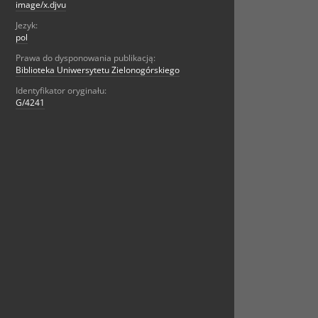
image/x.djvu
Jezyk:
pol
Prawa do dysponowania publikacją:
Biblioteka Uniwersytetu Zielonogórskiego
Identyfikator oryginału:
G/4241