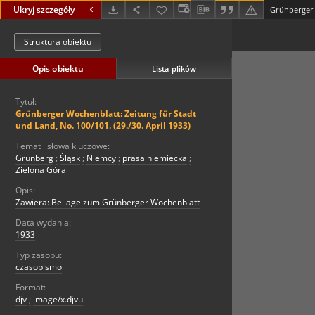
Ukryj szczegóły
Struktura obiektu
Opis obiektu
Lista plików
Tytuł:
Grünberger Wochenblatt: Zeitung für Stadt
und Land, No. 100/101. (29./30. April 1933)
Temat i słowa kluczowe:
Grünberg
;
Śląsk
;
Niemcy
;
prasa niemiecka
;
Zielona Góra
Opis:
Zawiera: Beilage zum Grünberger Wochenblatt
Data wydania:
1933
Typ zasobu:
czasopismo
Format:
djv
;
image/x.djvu