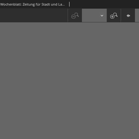
Grünberger Wochenblatt: Zeitung für Stadt und Land, No. 100/101. (29./30. April 1933)