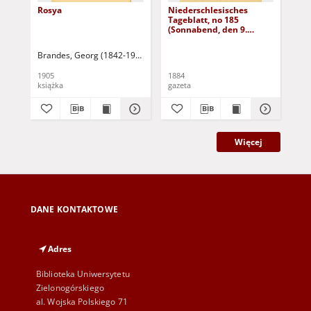
Rosya
Niederschlesisches
Ni
Tageblatt, no 185
Tag
(Sonnabend, den 9.
(S
August 1884)
Au
Brandes, Georg (1842-1927)
Sarnecka, M. - tł.
1905
1884
188
książka
gazeta
gaz
Więcej
DANE KONTAKTOWE
Adres
Biblioteka Uniwersytetu
Zielonogórskiego
al. Wojska Polskiego 71