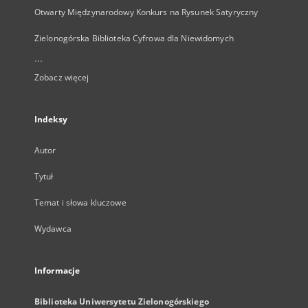
Otwarty Międzynarodowy Konkurs na Rysunek Satyryczny
Zielonogórska Biblioteka Cyfrowa dla Niewidomych
...
Zobacz więcej
Indeksy
Autor
Tytuł
Temat i słowa kluczowe
Wydawca
Informacje
Biblioteka Uniwersytetu Zielonogórskiego