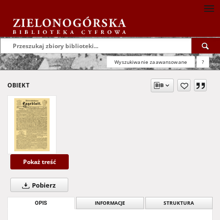
Wyszukiwanie zaawansowane
?
OBIEKT
Pokaż treść
Pobierz
OPIS
INFORMACJE
STRUKTURA