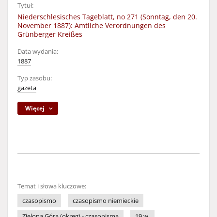
Tytuł:
Niederschlesisches Tageblatt, no 271 (Sonntag, den 20.
November 1887): Amtliche Verordnungen des
Grünberger Kreißes
Data wydania:
1887
Typ zasobu:
gazeta
Więcej
Temat i słowa kluczowe:
czasopismo
czasopismo niemieckie
Zielona Góra (okręg) - czasopisma
19 w.