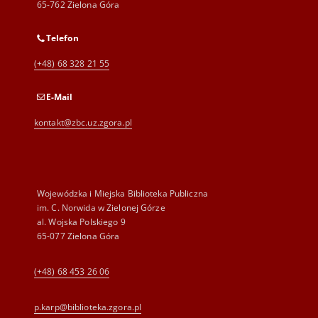
65-762 Zielona Góra
Telefon
(+48) 68 328 21 55
E-Mail
kontakt@zbc.uz.zgora.pl
Wojewódzka i Miejska Biblioteka Publiczna
im. C. Norwida w Zielonej Górze
al. Wojska Polskiego 9
65-077 Zielona Góra
(+48) 68 453 26 06
p.karp@biblioteka.zgora.pl