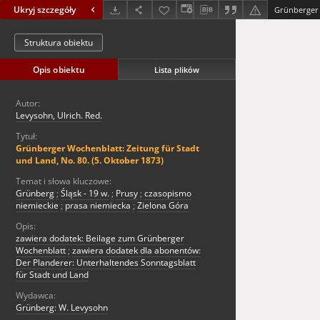
Ukryj szczegóły
Struktura obiektu
Opis obiektu
Lista plików
Autor:
Levysohn, Ulrich. Red.
Tytuł:
Grünberger Wochenblatt: Zeitung für Stadt
und Land, No. 80. (5. Oktober 1873)
Temat i słowa kluczowe:
Grünberg
;
Śląsk - 19 w.
;
Prusy
;
czasopismo
niemieckie
;
prasa niemiecka
;
Zielona Góra
Opis:
zawiera dodatek: Beilage zum Grünberger
Wochenblatt
;
zawiera dodatek dla abonentów:
Der Planderer: Unterhaltendes Sonntagsblatt
für Stadt und Land
Wydawca:
Grünberg: W. Levysohn