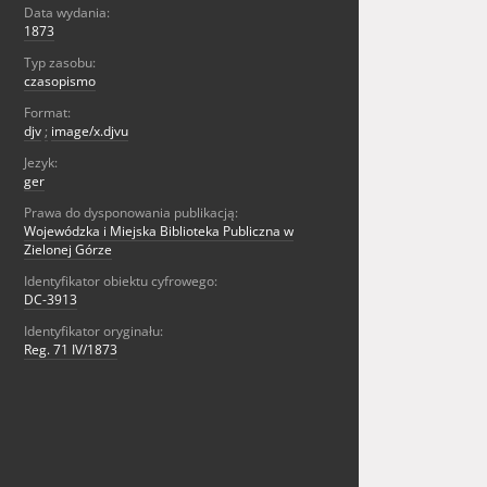
Data wydania:
1873
Typ zasobu:
czasopismo
Format:
djv
;
image/x.djvu
Jezyk:
ger
Prawa do dysponowania publikacją:
Wojewódzka i Miejska Biblioteka Publiczna w
Zielonej Górze
Identyfikator obiektu cyfrowego:
DC-3913
Identyfikator oryginału:
Reg. 71 IV/1873