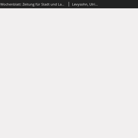
Grünberger Wochenblatt: Zeitung für Stadt und Land, No. 80. (5. Oktober 1873)
Levysohn, Ulrich. Red.