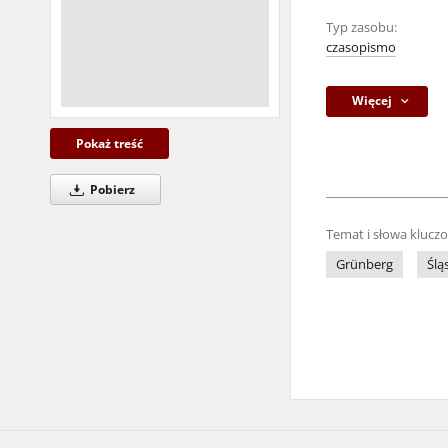
Typ zasobu:
czasopismo
Więcej
Pokaż treść
Pobierz
Temat i słowa klucz
Grünberg
Ślą