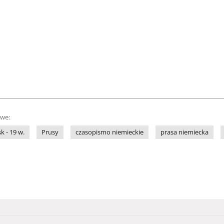
owe:
sk - 19 w.
Prusy
czasopismo niemieckie
prasa niemiecka