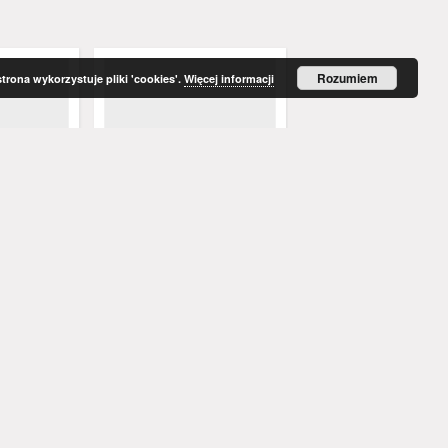
Rozumiem
strona wykorzystuje pliki 'cookies'.
Więcej informacji
enblatt:
Grünberger Wochenblatt:
Grünberger Wochenbla
t und Land,
Zeitung für Stadt und Land,
Zeitung für Stadt und 
 1881)
No. 4. (8. Januar 1881)
No. 3. (6. Januar 1881)
Red.
Levysohn, Ulrich. Red.
Levysohn, Ulrich. Red.
1881
1881
czasopismo
czasopismo
Więcej