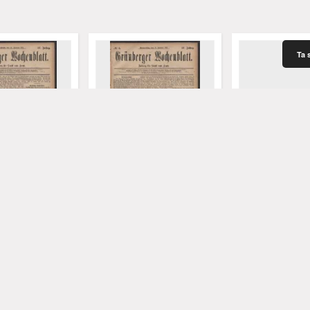
Ta 
 Wochenblatt:
Grünberger Wochenblatt:
Grünberger Woch
 Stadt und Land,
Zeitung für Stadt und Land,
Zeitung für Stad
Januar 1881)
No. 6. (13. Januar 1881)
No. 5. (11. Januar
rich. Red.
Levysohn, Ulrich. Red.
Levysohn, Ulrich. 
1881
1881
czasopismo
czasopismo