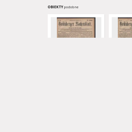
OBIEKTY
podobne
Grünberger Wochenblatt:
Grünberger
Zeitung für Stadt und Land,
Zeitung für
No. 8. (18. Januar 1881)
No. 7. (15. 
Levysohn, Ulrich. Red.
Levysohn, Ul
1881
1881
czasopismo
czasopismo