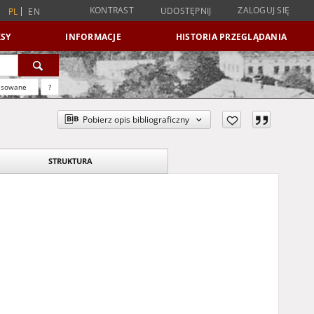
KONTRAST
ZALOGUJ SIĘ
UDOSTĘPNIJ
PL
EN
SY
INFORMACJE
HISTORIA PRZEGLĄDANIA
nsowane
?
Pobierz opis bibliograficzny
STRUKTURA