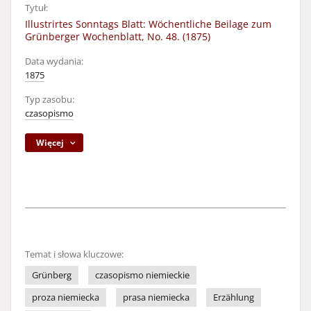
Tytuł:
Illustrirtes Sonntags Blatt: Wöchentliche Beilage zum
Grünberger Wochenblatt, No. 48. (1875)
Data wydania:
1875
Typ zasobu:
czasopismo
Więcej
Temat i słowa kluczowe:
Grünberg
czasopismo niemieckie
proza niemiecka
prasa niemiecka
Erzählung