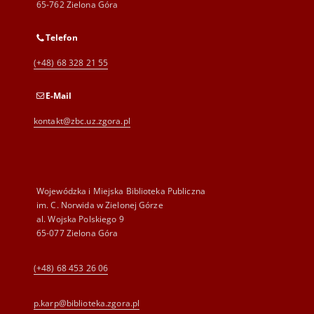
65-762 Zielona Góra
Telefon
(+48) 68 328 21 55
E-Mail
kontakt@zbc.uz.zgora.pl
Wojewódzka i Miejska Biblioteka Publiczna
im. C. Norwida w Zielonej Górze
al. Wojska Polskiego 9
65-077 Zielona Góra
(+48) 68 453 26 06
p.karp@biblioteka.zgora.pl