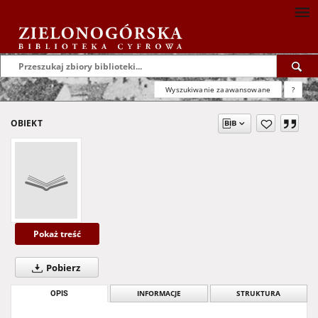
Wyszukiwanie zaawansowane
?
OBIEKT
Pokaż treść
Pobierz
OPIS
INFORMACJE
STRUKTURA