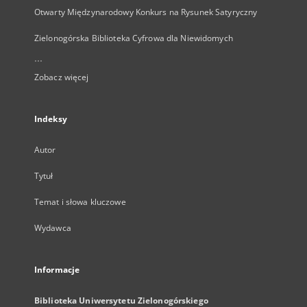
Otwarty Międzynarodowy Konkurs na Rysunek Satyryczny
Zielonogórska Biblioteka Cyfrowa dla Niewidomych
...
Zobacz więcej
Indeksy
Autor
Tytuł
Temat i słowa kluczowe
Wydawca
Informacje
Biblioteka Uniwersytetu Zielonogórskiego