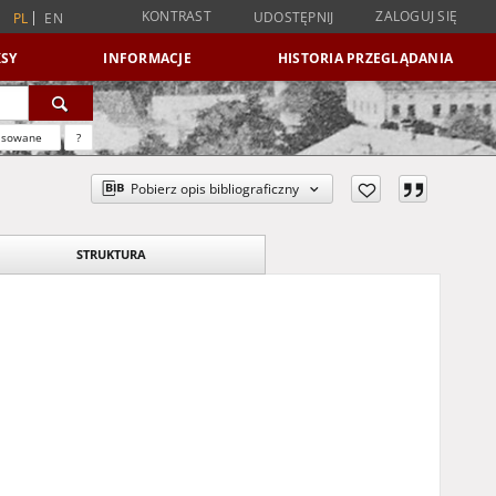
KONTRAST
ZALOGUJ SIĘ
UDOSTĘPNIJ
PL
EN
SY
INFORMACJE
HISTORIA PRZEGLĄDANIA
nsowane
?
Pobierz opis bibliograficzny
STRUKTURA