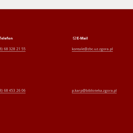
Telefon
E-Mail
8) 68 328 21 55
kontakt@zbc.uz.zgora.pl
8) 68 453 26 06
p.karp@biblioteka.zgora.pl