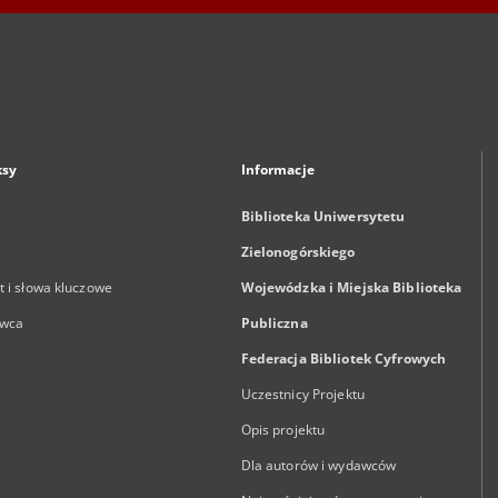
ksy
Informacje
Biblioteka Uniwersytetu
Zielonogórskiego
 i słowa kluczowe
Wojewódzka i Miejska Biblioteka
wca
Publiczna
Federacja Bibliotek Cyfrowych
Uczestnicy Projektu
Opis projektu
Dla autorów i wydawców