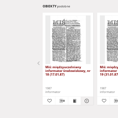
OBIEKTY
podobne
Miś: międzyuczelniany
Miś: międz
informator środowiskowy, nr
informator
18 (17.01.87)
19 (31.01.87
1987
1987
informator
informator