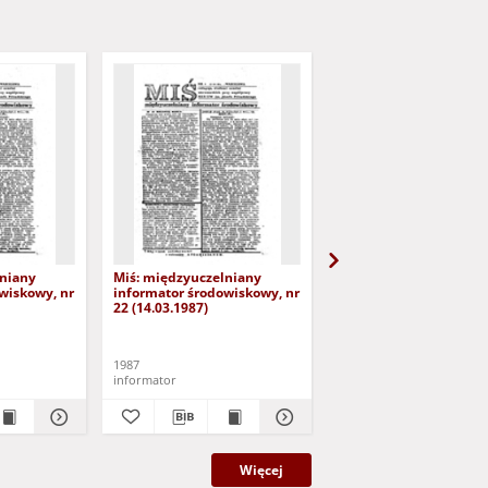
lniany
Miś: międzyuczelniany
Miś: międzyuczelniany
wiskowy, nr
informator środowiskowy, nr
informator środowisko
22 (14.03.1987)
24 (1.04.1987)
1987
1987
informator
informator
Więcej