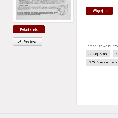
Więcej
Pokaż treść
Pobierz
Temat i słowa klucz
czasopismo
c
NZS (Niezależne Z