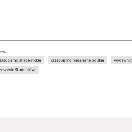
owe:
zasopismo akademickie
czasopismo niezależne polskie
wydawnict
rzeszenie Studentów)