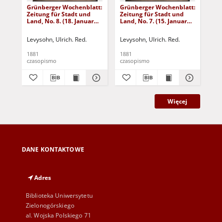
Grünberger Wochenblatt:
Grünberger Wochenblatt:
Gr
Zeitung für Stadt und
Zeitung für Stadt und
Zei
Land, No. 8. (18. Januar
Land, No. 7. (15. Januar
Lan
1881)
1881)
18
Levysohn, Ulrich. Red.
Levysohn, Ulrich. Red.
Lev
1881
1881
188
czasopismo
czasopismo
cza
Więcej
DANE KONTAKTOWE
Adres
Biblioteka Uniwersytetu
Zielonogórskiego
al. Wojska Polskiego 71