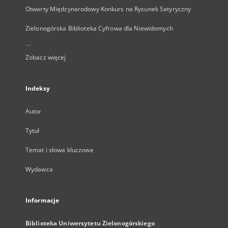
Otwarty Międzynarodowy Konkurs na Rysunek Satyryczny
Zielonogórska Biblioteka Cyfrowa dla Niewidomych
...
Zobacz więcej
Indeksy
Autor
Tytuł
Temat i słowa kluczowe
Wydawca
Informacje
Biblioteka Uniwersytetu Zielonogórskiego