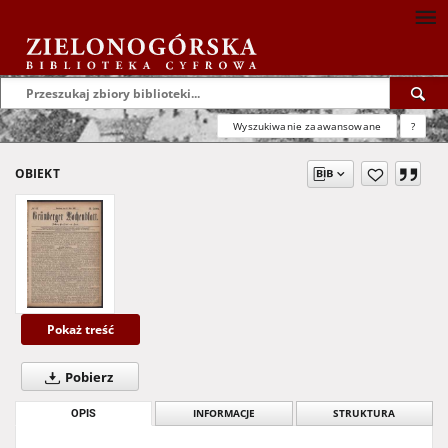
Wyszukiwanie zaawansowane
?
OBIEKT
Pokaż treść
Pobierz
OPIS
INFORMACJE
STRUKTURA