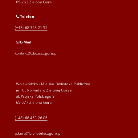
65-762 Zielona Góra
Telefon
(+48) 68 328 21 55
E-Mail
kontakt@zbc.uz.zgora.pl
Wojewódzka i Miejska Biblioteka Publiczna
im. C. Norwida w Zielonej Górze
al. Wojska Polskiego 9
65-077 Zielona Góra
(+48) 68 453 26 06
p.karp@biblioteka.zgora.pl