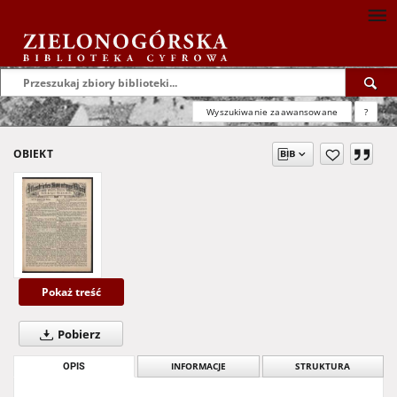
Wyszukiwanie zaawansowane
?
OBIEKT
Pokaż treść
Pobierz
OPIS
INFORMACJE
STRUKTURA