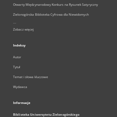
Otwarty Międzynarodowy Konkurs na Rysunek Satyryczny
Zielonogórska Biblioteka Cyfrowa dla Niewidomych
...
Zobacz więcej
Indeksy
Autor
Tytuł
Temat i słowa kluczowe
Wydawca
Informacje
Biblioteka Uniwersytetu Zielonogórskiego