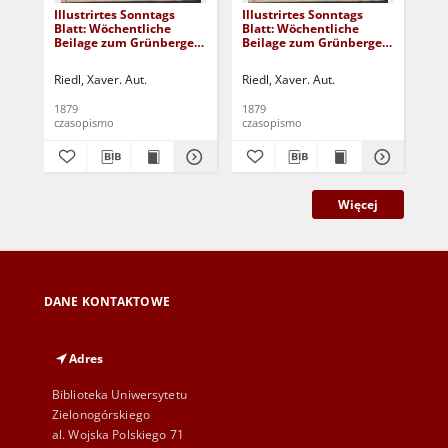
Illustrirtes Sonntags
Illustrirtes Sonntags
Ill
Blatt: Wöchentliche
Blatt: Wöchentliche
Bla
Beilage zum Grünberger
Beilage zum Grünberger
Be
Wochenblatt, No. 39.
Wochenblatt, No. 38.
Woc
(1879)
(1879)
(18
Riedl, Xaver. Aut.
Riedl, Xaver. Aut.
Rie
1879
1879
187
czasopismo
czasopismo
cza
Więcej
DANE KONTAKTOWE
Adres
Biblioteka Uniwersytetu
Zielonogórskiego
al. Wojska Polskiego 71