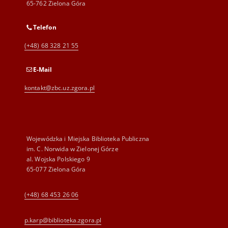
65-762 Zielona Góra
Telefon
(+48) 68 328 21 55
E-Mail
kontakt@zbc.uz.zgora.pl
Wojewódzka i Miejska Biblioteka Publiczna
im. C. Norwida w Zielonej Górze
al. Wojska Polskiego 9
65-077 Zielona Góra
(+48) 68 453 26 06
p.karp@biblioteka.zgora.pl