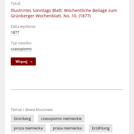
Tytuł:
Illustrirtes Sonntags Blatt: Wöchentliche Beilage zum
Grünberger Wochenblatt, No. 10. (1877)
Data wydania:
1877
Typ zasobu:
czasopismo
Więcej
Temat i słowa kluczowe:
Grünberg
czasopismo niemieckie
proza niemiecka
prasa niemiecka
Erzählung