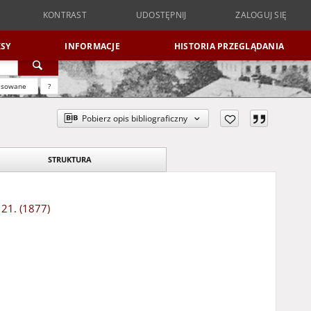
KONTRAST
ZALOGUJ SIĘ
UDOSTĘPNIJ
PL
EN
SY
INFORMACJE
HISTORIA PRZEGLĄDANIA
nsowane
?
Pobierz opis bibliograficzny
STRUKTURA
 21. (1877)