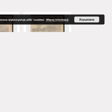
Rozumiem
strona wykorzystuje pliki 'cookies'.
Więcej informacji
ags Blatt:
Illustrirtes Sonntags Blatt:
Illustrirtes Sonntags Bl
ilage zum
Wöchentliche Beilage zum
Wöchentliche Beilage
enblatt,
Grünberger Wochenblatt,
Grünberger Wochenbla
No. 35. (1879)
No. 34. (1879)
Riedl, Xaver. Aut.
Riedl, Xaver. Aut.
1879
1879
czasopismo
czasopismo
Więcej