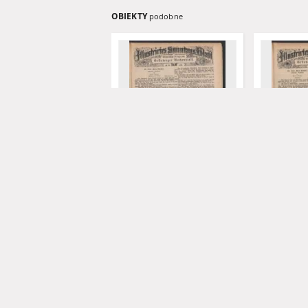
OBIEKTY
podobne
Illustrirtes Sonntags Blatt:
Illustrirtes
Wöchentliche Beilage zum
Wöchentlic
Grünberger Wochenblatt,
Grünberger
No. 39. (1879)
No. 38. (187
Riedl, Xaver. Aut.
Riedl, Xaver.
1879
1879
czasopismo
czasopismo