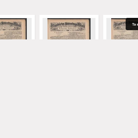
Ta 
 Sonntags Blatt:
Illustrirtes Sonntags Blatt:
Illustrirtes Sonnt
he Beilage zum
Wöchentliche Beilage zum
Wöchentliche Be
 Wochenblatt,
Grünberger Wochenblatt,
Grünberger Woch
9)
No. 37. (1879)
No. 36. (1879)
 Aut.
Riedl, Xaver. Aut.
Riedl, Xaver. Aut.
1879
1879
czasopismo
czasopismo