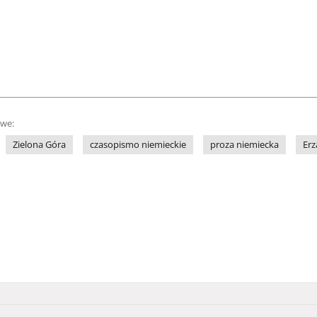
owe:
Zielona Góra
czasopismo niemieckie
proza niemiecka
Erz