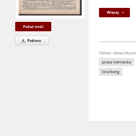
Więcej
Pokaż treść
Pobierz
Temat i słowa klucz
prasa niemiecka
Grünberg