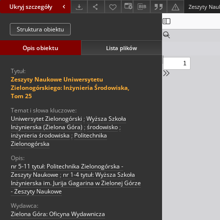
Ukryj szczegóły
Struktura obiektu
Opis obiektu
Lista plików
Tytuł:
Zeszyty Naukowe Uniwersytetu
Zielonogórskiego: Inżynieria Środowiska,
Tom 25
Temat i słowa kluczowe:
Uniwersytet Zielonogórski
;
Wyższa Szkoła
Inżynierska (Zielona Góra)
;
środowisko
;
inżynieria środowiska
;
Politechnika
Zielonogórska
Opis:
nr 5-11 tytuł: Politechnika Zielonogórska -
Zeszyty Naukowe
;
nr 1-4 tytuł: Wyższa Szkoła
Inżynierska im. Jurija Gagarina w Zielonej Górze
- Zeszyty Naukowe
Wydawca:
Zielona Góra: Oficyna Wydawnicza