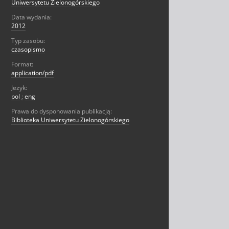
Uniwersytetu Zielonogórskiego
Data wydania:
2012
Typ zasobu:
czasopismo
Format:
application/pdf
Jezyk:
pol
;
eng
Prawa do dysponowania publikacją:
Biblioteka Uniwersytetu Zielonogórskiego