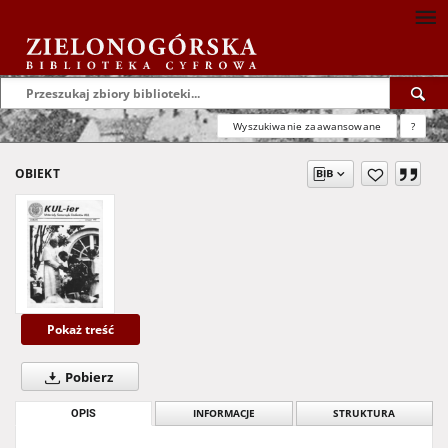
Wyszukiwanie zaawansowane
?
OBIEKT
Pokaż treść
Pobierz
OPIS
INFORMACJE
STRUKTURA