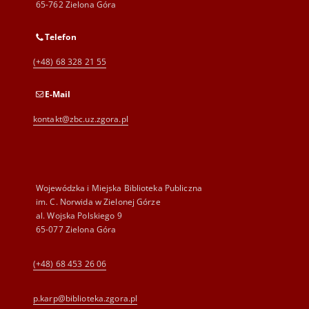
65-762 Zielona Góra
Telefon
(+48) 68 328 21 55
E-Mail
kontakt@zbc.uz.zgora.pl
Wojewódzka i Miejska Biblioteka Publiczna
im. C. Norwida w Zielonej Górze
al. Wojska Polskiego 9
65-077 Zielona Góra
(+48) 68 453 26 06
p.karp@biblioteka.zgora.pl