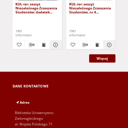
KUL-ier: zeszyt
KUL-ier: zeszyt
KUL
Niezależnego Zrzeszenia
Niezależnego Zrzeszenia
Ni
Studentów: dodatek
Studentów, nr 4
Stu
nadzwyczajny (12 VI 1981
(kwiecień 1981)
spe
r.)
1981
1981
198
informator
informator
inf
Więcej
DANE KONTAKTOWE
Adres
Biblioteka Uniwersytetu
Zielonogórskiego
al. Wojska Polskiego 71