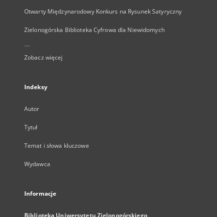
Otwarty Międzynarodowy Konkurs na Rysunek Satyryczny
Zielonogórska Biblioteka Cyfrowa dla Niewidomych
...
Zobacz więcej
Indeksy
Autor
Tytuł
Temat i słowa kluczowe
Wydawca
Informacje
Biblioteka Uniwersytetu Zielonogórskiego