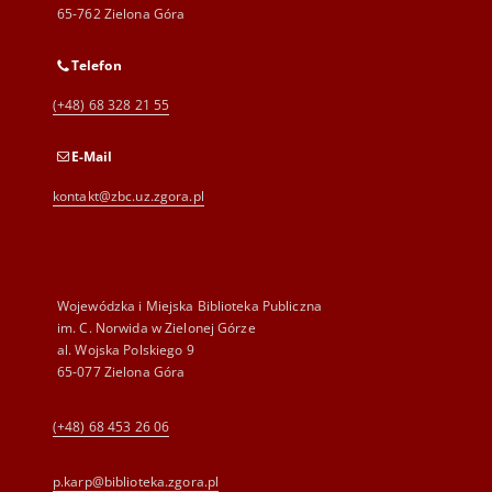
65-762 Zielona Góra
Telefon
(+48) 68 328 21 55
E-Mail
kontakt@zbc.uz.zgora.pl
Wojewódzka i Miejska Biblioteka Publiczna
im. C. Norwida w Zielonej Górze
al. Wojska Polskiego 9
65-077 Zielona Góra
(+48) 68 453 26 06
p.karp@biblioteka.zgora.pl