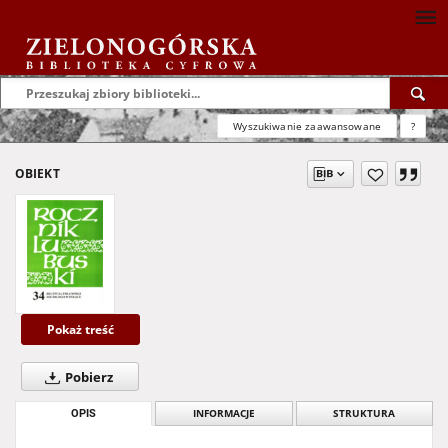
Wyszukiwanie zaawansowane
?
OBIEKT
Pokaż treść
Pobierz
OPIS
INFORMACJE
STRUKTURA