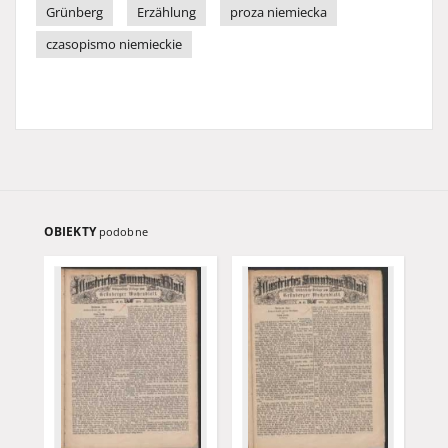
Grünberg
Erzählung
proza niemiecka
czasopismo niemieckie
OBIEKTY
podobne