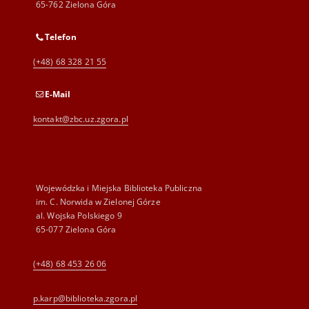
65-762 Zielona Góra
Telefon
(+48) 68 328 21 55
E-Mail
kontakt@zbc.uz.zgora.pl
Wojewódzka i Miejska Biblioteka Publiczna
im. C. Norwida w Zielonej Górze
al. Wojska Polskiego 9
65-077 Zielona Góra
(+48) 68 453 26 06
p.karp@biblioteka.zgora.pl