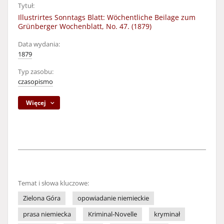
Tytuł:
Illustrirtes Sonntags Blatt: Wöchentliche Beilage zum
Grünberger Wochenblatt, No. 47. (1879)
Data wydania:
1879
Typ zasobu:
czasopismo
Więcej
Temat i słowa kluczowe:
Zielona Góra
opowiadanie niemieckie
prasa niemiecka
Kriminal-Novelle
kryminał