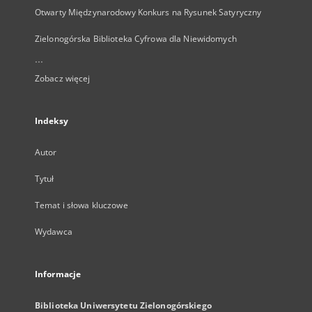
Otwarty Międzynarodowy Konkurs na Rysunek Satyryczny
Zielonogórska Biblioteka Cyfrowa dla Niewidomych
...
Zobacz więcej
Indeksy
Autor
Tytuł
Temat i słowa kluczowe
Wydawca
Informacje
Biblioteka Uniwersytetu Zielonogórskiego