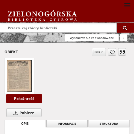
Wyszukiwanie zaawansowane
?
OBIEKT
Pokaż treść
Pobierz
OPIS
INFORMACJE
STRUKTURA