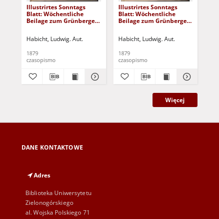
Illustrirtes Sonntags
Illustrirtes Sonntags
Ill
Blatt: Wöchentliche
Blatt: Wöchentliche
Bla
Beilage zum Grünberger
Beilage zum Grünberger
Be
Wochenblatt, No. 43.
Wochenblatt, No. 42.
Woc
(1879)
(1879)
(18
Habicht, Ludwig. Aut.
Habicht, Ludwig. Aut.
Hab
1879
1879
187
czasopismo
czasopismo
cza
Więcej
DANE KONTAKTOWE
Adres
Biblioteka Uniwersytetu
Zielonogórskiego
al. Wojska Polskiego 71